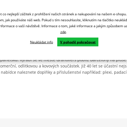
 co nejlepší zážitek z prohlížení našich stránek a nakupování na našem e-shopu
m, jak používáte náš web. Pokud s tím nesouhlasíte, kliknutím na tlačítko neuklá
formace o vaší návštěvě. Informace o tom, jaké informace a jakým způsobem
zde
.
Neukládat info
V pohodě pokračovat
Španělsku. Vyrábí se ve městě Granollers poblíž Barcelony na ploše
: komerční, odlitkovou a kovových součástek. Již 40 let se účastní ne
 nabídce naleznete doplňky a příslušenství například: plexi, padací