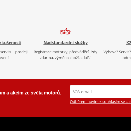
 zkušeností
Nadstandardní služby
K2
servisu i prodeji
Registrace motorky, předváděcí jízdy
Výbava? Servis? 
avení
zdarma, výměna zboží a další.
odmě
ám a akcím ze světa motorů.
Odběrem novinek souhlasím se zas