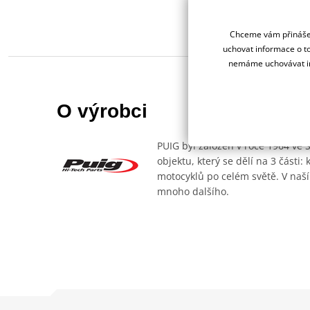
Chceme vám přinášet
uchovat informace o to
nemáme uchovávat in
O výrobci
PUIG byl založen v roce 1964 ve 
objektu, který se dělí na 3 části
motocyklů po celém světě. V naší
mnoho dalšího.