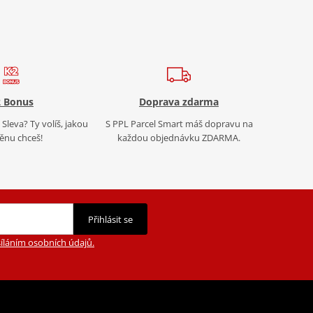
 Bonus
Doprava zdarma
Sleva? Ty volíš, jakou
S PPL Parcel Smart máš dopravu na
nu chceš!
každou objednávku ZDARMA.
Přihlásit se
íláním osobních údajů.