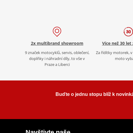
2x multibrand showroom
Více než 30 let
9 značek motocyklů, servis, oblečení,
Za řídítky motorek, v 
doplňky i náhradní díly, to vše v
moto vyb
Praze a Liberci
Buďte o jednu stopu blíž k novink
Navštivte naše