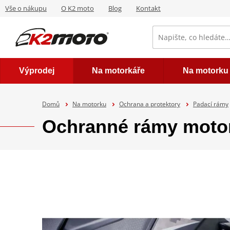
Vše o nákupu
O K2 moto
Blog
Kontakt
Výprodej
Na motorkáře
Na motorku
Domů
Na motorku
Ochrana a protektory
Padací rámy
Ochranné rámy moto