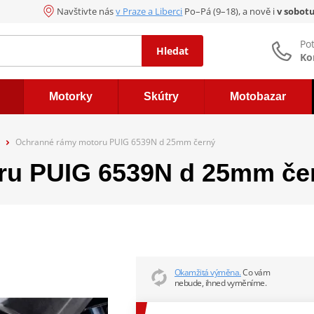
Navštivte nás
v Praze a Liberci
Po–Pá (9–18), a nově i
v sobot
Po
Hledat
Ko
Motorky
Skútry
Motobazar
Ochranné rámy motoru PUIG 6539N d 25mm černý
ru PUIG 6539N d 25mm če
Okamžitá výměna.
Co vám
nebude, ihned vyměníme.