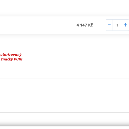
4 147 Kč
autorizovaný
 značky PUIG