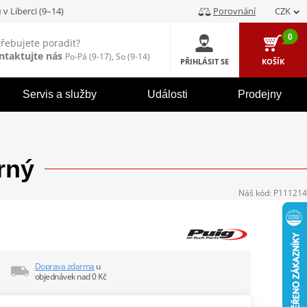
u
v Liberci (9–14)
Porovnání
CZK
0
třebujete poradit?
ntaktujte nás
Po-Pá (9-17), So (9-14)
PŘIHLÁSIT SE
KOŠÍK
Servis a služby
Události
Prodejny
rný
Náš kód:
P111214
Doprava zdarma
u
objednávek nad 0 Kč