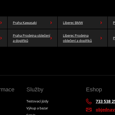
Praha Kawasaki
Liberec BMW
P
Praha Prodejna oblečení
Liberec Prodejna
P
a doplňků
oblečení a doplňků
ormace
Služby
Eshop
733 538 2
Testovací jízdy
Výkup a bazar
objedna
Servis