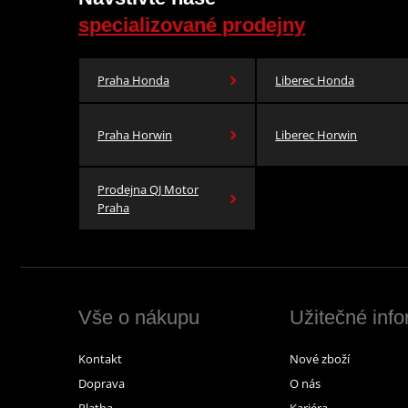
specializované prodejny
Praha Honda
Liberec Honda
Praha Horwin
Liberec Horwin
Prodejna QJ Motor
Praha
Vše o nákupu
Užitečné inf
Kontakt
Nové zboží
Doprava
O nás
Platba
Kariéra