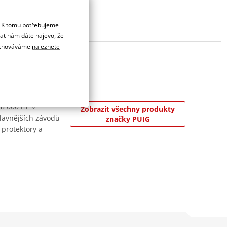
. K tomu potřebujeme
dat nám dáte najevo, že
 uchováváme
naleznete
 8 000 m² v
Zobrazit všechny produkty
jslavnějších závodů
značky PUIG
 protektory a