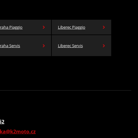
raha Piaggio
Liberec Piaggio
raha Servis
Liberec Servis
52
vka@k2moto.cz