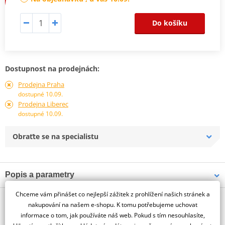
Do košíku
Dostupnost na prodejnách:
Prodejna Praha
dostupné 10.09.
Prodejna Liberec
dostupné 10.09.
Obraťte se na specialistu
Popis a parametry
Jsme autorizovaný
Chceme vám přinášet co nejlepší zážitek z prohlížení našich stránek a
O výrobci
dealer značky PUIG
nakupování na našem e-shopu. K tomu potřebujeme uchovat
informace o tom, jak používáte náš web. Pokud s tím nesouhlasíte,
ENGINE GUARDS 32MM FOR HARLEY DAVIDSON SPORTSTER/F