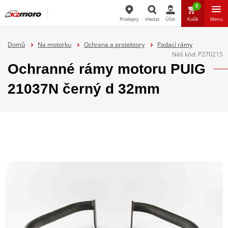
0
Prodejny
Hledat
Účet
Košík
Menu
Hledat
Domů
Na motorku
Ochrana a protektory
Padací rámy
Náš kód:
P270215
Ochranné rámy motoru PUIG
21037N černý d 32mm