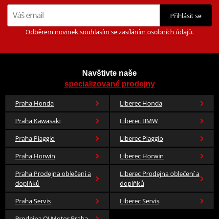
Co když mi to nebude
Přihlásit se
Odběrem novinek souhlasím se zasíláním osobních údajů.
CUSTOMACCES Catalog 2020
PDF
Mounting tips
PDF
Navštivte naše
specializované prodejny
Praha Honda
Liberec Honda
Praha Kawasaki
Liberec BMW
Praha Piaggio
Liberec Piaggio
Praha Horwin
Liberec Horwin
Praha Prodejna oblečení a
Liberec Prodejna oblečení a
doplňků
doplňků
Praha Servis
Liberec Servis
Prodejna QJ Motor Praha