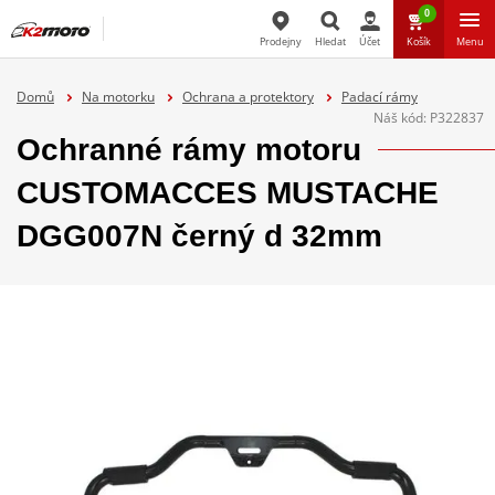
0
Prodejny
Hledat
Účet
Košík
Menu
Hledat
Domů
Na motorku
Ochrana a protektory
Padací rámy
Náš kód:
P322837
Ochranné rámy motoru
CUSTOMACCES MUSTACHE
DGG007N černý d 32mm