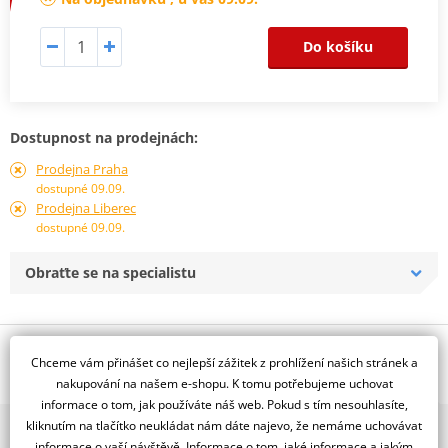
Do košíku
Dostupnost na prodejnách:
Prodejna Praha
dostupné 09.09.
Prodejna Liberec
dostupné 09.09.
Obraťte se na specialistu
Popis a parametry
Chceme vám přinášet co nejlepší zážitek z prohlížení našich stránek a
Jsme autorizovaný
nakupování na našem e-shopu. K tomu potřebujeme uchovat
dealer značky CUSTOMACCES
informace o tom, jak používáte náš web. Pokud s tím nesouhlasíte,
kliknutím na tlačítko neukládat nám dáte najevo, že nemáme uchovávat
2x multibrand showroom
OCHRANNÉ RÁMY MOTOCYKLU
informace o vaší návštěvě. Informace o tom, jaké informace a jakým