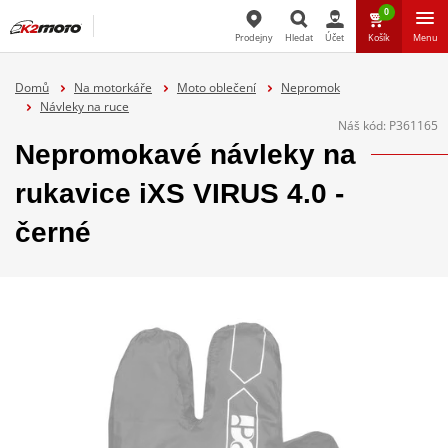
0
Prodejny
Hledat
Účet
Košík
Menu
Hledat
Domů
Na motorkáře
Moto oblečení
Nepromok
Návleky na ruce
Náš kód:
P361165
Nepromokavé návleky na
rukavice iXS VIRUS 4.0 -
černé