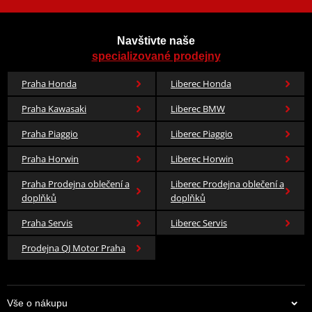
místo. Jsou dodávány v
Díky nim máte jistotu, že
praktické transportní
vám rukojeť ani páčky v
tašce
, kterou snadno
dešti nevyklouznou.
Navštivte naše
uložíte pod sedlo nebo do
Elastické pásky přes hřbet
specializované prodejny
kapsy bundy, kde budou
ruky a na zápěstí se
připraveny pro případ náhlé
postarají o to, aby návlek
Praha Honda
Liberec Honda
přeháňky.
nikde neodstával a voda
nezatékala dovnitř.
Praha Kawasaki
Liberec BMW
📐 Materiálové složení:
Praha Piaggio
Liberec Piaggio
Vnější vrstva je tvořena
100% polyamidem
Praha Horwin
Liberec Horwin
laminovaným
polyvinylchloridem pro
Praha Prodejna oblečení a
Liberec Prodejna oblečení a
maximální životnost.
doplňků
doplňků
Praha Servis
Liberec Servis
Prodejna QJ Motor Praha
Tabulka velikostí
Jak se změřit
Vše o nákupu
Co když mi to nebude