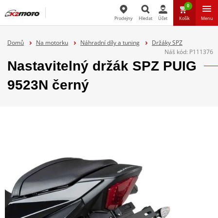
0
Prodejny
Hledat
Účet
Košík
Menu
Hledat
Domů
Na motorku
Náhradní díly a tuning
Držáky SPZ
Náš kód:
P111376
Nastavitelný držák SPZ PUIG
9523N černý