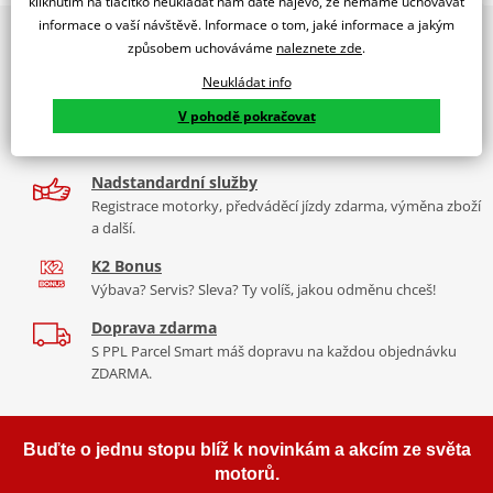
kliknutím na tlačítko neukládat nám dáte najevo, že nemáme uchovávat
PUIG byl založen v roce 1964 ve Španělsku. Vyrábí se ve městě
informace o vaší návštěvě. Informace o tom, jaké informace a jakým
2x multibrand showroom
Tabulka velikostí
Granollers poblíž Barcelony na ploše 8 000 m² v objektu, který se
způsobem uchováváme
naleznete zde
.
9 značek motocyklů, servis, oblečení, doplňky i náhradní
dělí na 3 části: komerční, odlitkovou a kovových součástek. Již 40
Jak se změřit
díly, to vše v Praze a Liberci
Neukládat info
let se účastní nejslavnějších závodů motocyklů po celém světě. V
Co když mi to nebude
V pohodě pokračovat
naší nabídce naleznete doplňky a příslušenství například: plexi,
Více než 30 let zkušeností
padací protektory a mnoho dalšího.
Za řídítky motorek, v servisu i prodeji moto vybavení
Mounting tips
PDF
Nadstandardní služby
Homologation
Zobrazit všechny produkty
značky PUIG
PDF
Registrace motorky, předváděcí jízdy zdarma, výměna zboží
a další.
K2 Bonus
Výbava? Servis? Sleva? Ty volíš, jakou odměnu chceš!
Doprava zdarma
S PPL Parcel Smart máš dopravu na každou objednávku
ZDARMA.
Buďte o jednu stopu blíž k novinkám a akcím ze světa
motorů.