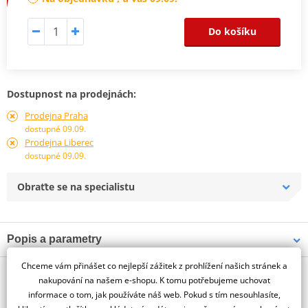
Do košíku
Dostupnost na prodejnách:
Prodejna Praha
dostupné 09.09.
Prodejna Liberec
dostupné 09.09.
Obraťte se na specialistu
Popis a parametry
Jsme autorizovaný
Chceme vám přinášet co nejlepší zážitek z prohlížení našich stránek a
O výrobci
dealer značky PUIG
nakupování na našem e-shopu. K tomu potřebujeme uchovat
informace o tom, jak používáte náš web. Pokud s tím nesouhlasíte,
LICENSE SUPPORT SUZUKI GSX-R250R 17' C/BLACK