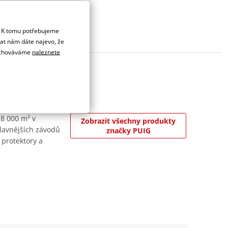
. K tomu potřebujeme
dat nám dáte najevo, že
 uchováváme
naleznete
 8 000 m² v
Zobrazit všechny produkty
jslavnějších závodů
značky PUIG
 protektory a