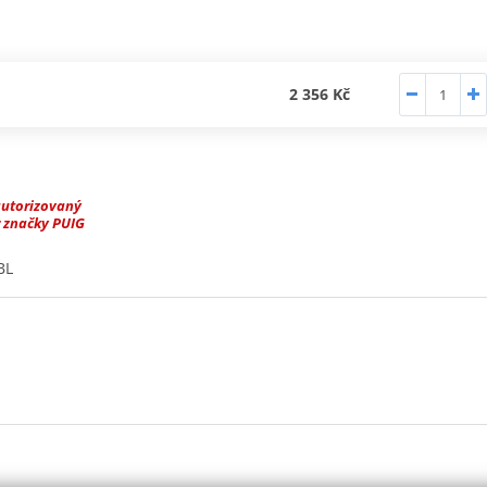
2 356 Kč
autorizovaný
 značky PUIG
BL