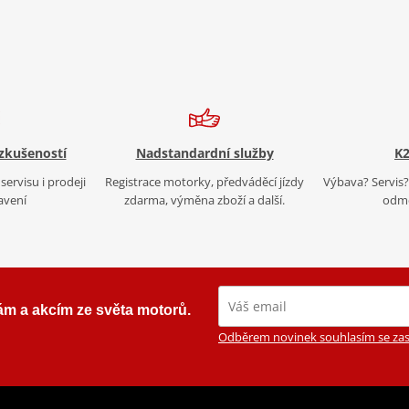
 zkušeností
Nadstandardní služby
K2
servisu i prodeji
Registrace motorky, předváděcí jízdy
Výbava? Servis? 
avení
zdarma, výměna zboží a další.
odmě
ám a akcím ze světa motorů.
Odběrem novinek souhlasím se zas