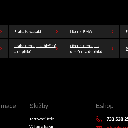
Praha Kawasaki
Liberec BMW
P
Praha Prodejna oblečení
Liberec Prodejna
P
a doplňků
oblečení a doplňků
ormace
Služby
Eshop
733 538 2
Testovací jízdy
Výkup a bazar