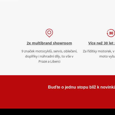
2x multibrand showroom
Více než 30 let
9 značek motocyklů, servis, oblečení,
Za řídítky motorek, v 
doplňky i náhradní díly, to vše v
moto vyb
Praze a Liberci
Buďte o jednu stopu blíž k novink