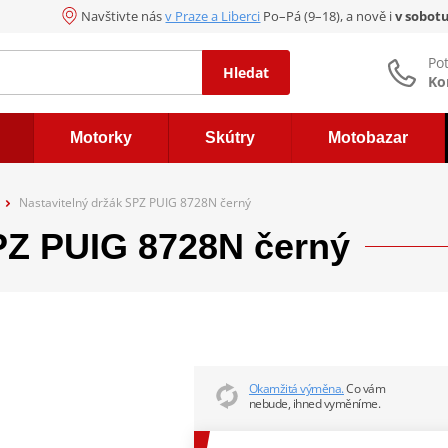
Navštivte nás
v Praze a Liberci
Po–Pá (9–18), a nově i
v sobot
Po
Hledat
Ko
Motorky
Skútry
Motobazar
Nastavitelný držák SPZ PUIG 8728N černý
SPZ PUIG 8728N černý
Okamžitá výměna.
Co vám
nebude, ihned vyměníme.