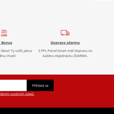
 Bonus
Doprava zdarma
Sleva? Ty volíš, jakou
S PPL Parcel Smart máš dopravu na
nu chceš!
každou objednávku ZDARMA.
Přihlásit se
íláním osobních údajů.