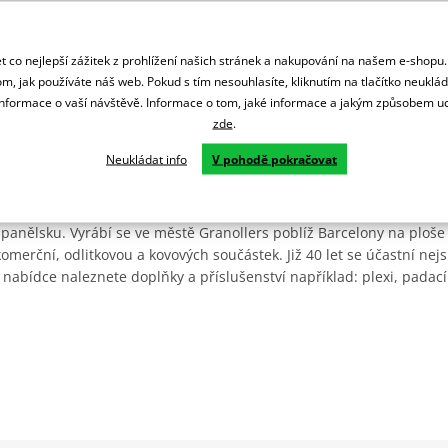
 co nejlepší zážitek z prohlížení našich stránek a nakupování na našem e-shopu
m, jak používáte náš web. Pokud s tím nesouhlasíte, kliknutím na tlačítko neuklá
formace o vaší návštěvě. Informace o tom, jaké informace a jakým způsobem
zde
.
Neukládat info
V pohodě pokračovat
Španělsku. Vyrábí se ve městě Granollers poblíž Barcelony na ploše
: komerční, odlitkovou a kovových součástek. Již 40 let se účastní ne
 nabídce naleznete doplňky a příslušenství například: plexi, padací