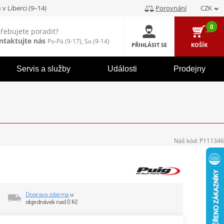
u
v Liberci (9–14)
Porovnání
CZK
0
třebujete poradit?
ntaktujte nás
Po-Pá (9-17), So (9-14)
PŘIHLÁSIT SE
KOŠÍK
Servis a služby
Události
Prodejny
Náš kód:
P111346
Doprava zdarma
u
objednávek nad 0 Kč