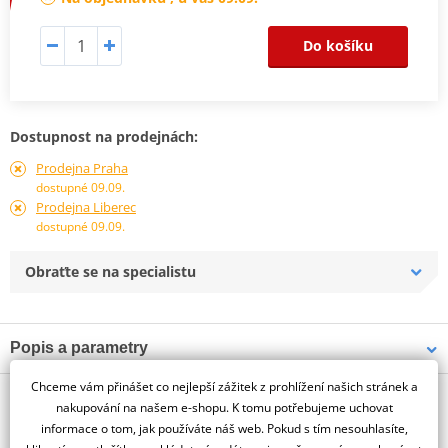
Do košíku
Dostupnost na prodejnách:
Prodejna Praha
dostupné 09.09.
Prodejna Liberec
dostupné 09.09.
Obraťte se na specialistu
Popis a parametry
Jsme autorizovaný
Chceme vám přinášet co nejlepší zážitek z prohlížení našich stránek a
O výrobci
dealer značky PUIG
nakupování na našem e-shopu. K tomu potřebujeme uchovat
informace o tom, jak používáte náš web. Pokud s tím nesouhlasíte,
LICENSE SUP. SUZUKI VSTROM 650 12-16/650XT 15-16