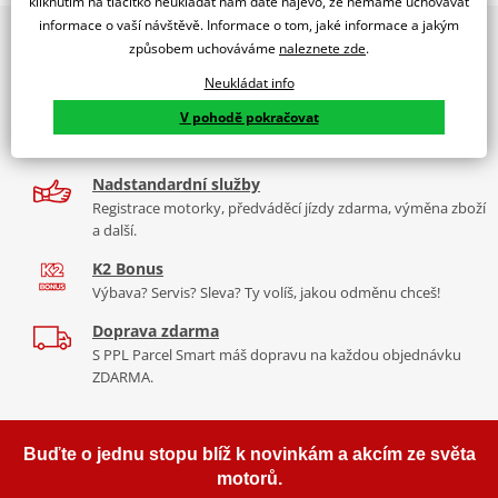
kliknutím na tlačítko neukládat nám dáte najevo, že nemáme uchovávat
PUIG byl založen v roce 1964 ve Španělsku. Vyrábí se ve městě
informace o vaší návštěvě. Informace o tom, jaké informace a jakým
2x multibrand showroom
Tabulka velikostí
Granollers poblíž Barcelony na ploše 8 000 m² v objektu, který se
způsobem uchováváme
naleznete zde
.
9 značek motocyklů, servis, oblečení, doplňky i náhradní
dělí na 3 části: komerční, odlitkovou a kovových součástek. Již 40
Jak se změřit
díly, to vše v Praze a Liberci
Neukládat info
let se účastní nejslavnějších závodů motocyklů po celém světě. V
Co když mi to nebude
V pohodě pokračovat
naší nabídce naleznete doplňky a příslušenství například: plexi,
Více než 30 let zkušeností
padací protektory a mnoho dalšího.
Za řídítky motorek, v servisu i prodeji moto vybavení
Mounting tips
PDF
Nadstandardní služby
Homologation
Zobrazit všechny produkty
značky PUIG
PDF
Registrace motorky, předváděcí jízdy zdarma, výměna zboží
a další.
K2 Bonus
Výbava? Servis? Sleva? Ty volíš, jakou odměnu chceš!
Doprava zdarma
S PPL Parcel Smart máš dopravu na každou objednávku
ZDARMA.
Buďte o jednu stopu blíž k novinkám a akcím ze světa
motorů.