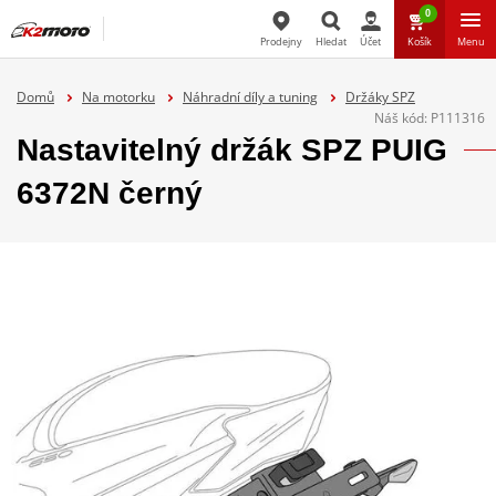
0
Prodejny
Hledat
Účet
Košík
Menu
Hledat
Domů
Na motorku
Náhradní díly a tuning
Držáky SPZ
Náš kód:
P111316
Nastavitelný držák SPZ PUIG
6372N černý