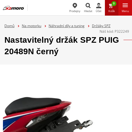
0
Prodejny
Hledat
Účet
Košík
Menu
Hledat
Domů
Na motorku
Náhradní díly a tuning
Držáky SPZ
Náš kód:
P322249
Nastavitelný držák SPZ PUIG
20489N černý