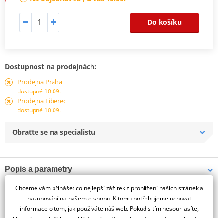
Do košíku
Dostupnost na prodejnách:
Prodejna Praha
dostupné 10.09.
Prodejna Liberec
dostupné 10.09.
Obraťte se na specialistu
Popis a parametry
Jsme autorizovaný
Chceme vám přinášet co nejlepší zážitek z prohlížení našich stránek a
O výrobci
dealer značky PUIG
nakupování na našem e-shopu. K tomu potřebujeme uchovat
informace o tom, jak používáte náš web. Pokud s tím nesouhlasíte,
License Plate Holder HONDA CBR1000RR FIREBLADE/SP 20'