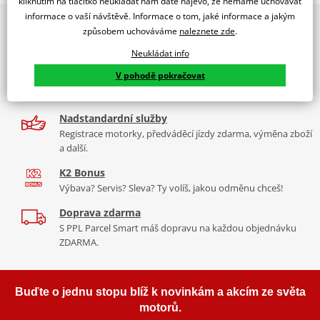
kliknutím na tlačítko neukládat nám dáte najevo, že nemáme uchovávat
PUIG byl založen v roce 1964 ve Španělsku. Vyrábí se ve městě
informace o vaší návštěvě. Informace o tom, jaké informace a jakým
2x multibrand showroom
Tabulka velikostí
Granollers poblíž Barcelony na ploše 8 000 m² v objektu, který se
způsobem uchováváme
naleznete zde
.
9 značek motocyklů, servis, oblečení, doplňky i náhradní
dělí na 3 části: komerční, odlitkovou a kovových součástek. Již 40
Jak se změřit
díly, to vše v Praze a Liberci
Neukládat info
let se účastní nejslavnějších závodů motocyklů po celém světě. V
Co když mi to nebude
V pohodě pokračovat
naší nabídce naleznete doplňky a příslušenství například: plexi,
Více než 30 let zkušeností
padací protektory a mnoho dalšího.
Za řídítky motorek, v servisu i prodeji moto vybavení
mounting instructions
PDF
Nadstandardní služby
Zobrazit všechny produkty
značky PUIG
Registrace motorky, předváděcí jízdy zdarma, výměna zboží
a další.
K2 Bonus
Výbava? Servis? Sleva? Ty volíš, jakou odměnu chceš!
Doprava zdarma
S PPL Parcel Smart máš dopravu na každou objednávku
ZDARMA.
Buďte o jednu stopu blíž k novinkám a akcím ze světa
motorů.