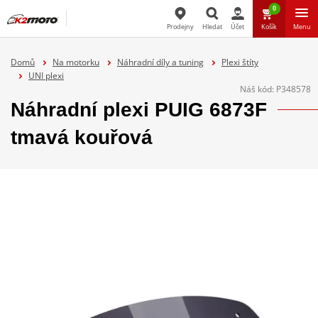
0
Prodejny
Hledat
Účet
Košík
Menu
Hledat
Domů
Na motorku
Náhradní díly a tuning
Plexi štíty
UNI plexi
Náš kód:
P348578
Náhradní plexi PUIG 6873F
tmavá kouřová