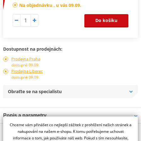
Na objednávku , u vás 09.09.
Do košíku
Dostupnost na prodejnách:
Prodejna Praha
dostupné 09.09.
Prodejna Liberec
dostupné 09.09.
Obraťte se na specialistu
Popis a parametry
Chceme vám přinášet co nejlepší zážitek z prohlížení našich stránek a
Jsme autorizovaný
O výrobci
dealer značky PUIG
nakupování na našem e-shopu. K tomu potřebujeme uchovat
informace o tom, jak používáte náš web. Pokud s tím nesouhlasíte,