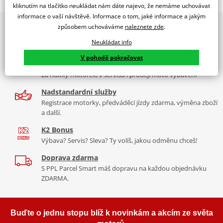
MULTIREGULABLE VISOR UNIVERSAL 325X102MM C/SMOKE
kliknutím na tlačítko neukládat nám dáte najevo, že nemáme uchovávat
informace o vaší návštěvě. Informace o tom, jaké informace a jakým
PUIG byl založen v roce 1964 ve Španělsku. Vyrábí se ve městě
2x multibrand showroom
způsobem uchováváme
naleznete zde
.
Tabulka velikostí
Granollers poblíž Barcelony na ploše 8 000 m² v objektu, který se
9 značek motocyklů, servis, oblečení, doplňky i náhradní
dělí na 3 části: komerční, odlitkovou a kovových součástek. Již 40
Neukládat info
Jak se změřit
díly, to vše v Praze a Liberci
let se účastní nejslavnějších závodů motocyklů po celém světě. V
V pohodě pokračovat
Co když mi to nebude
naší nabídce naleznete doplňky a příslušenství například: plexi,
Více než 30 let zkušeností
padací protektory a mnoho dalšího.
Za řídítky motorek, v servisu i prodeji moto vybavení
Nadstandardní služby
Zobrazit všechny produkty
značky PUIG
Registrace motorky, předváděcí jízdy zdarma, výměna zboží
a další.
K2 Bonus
Výbava? Servis? Sleva? Ty volíš, jakou odměnu chceš!
Doprava zdarma
S PPL Parcel Smart máš dopravu na každou objednávku
ZDARMA.
Buďte o jednu stopu blíž k novinkám a akcím ze světa