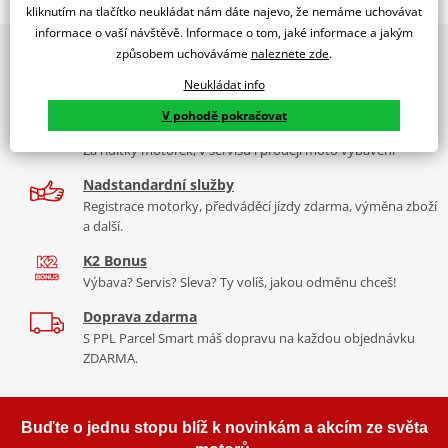
325X140MM
kliknutím na tlačítko neukládat nám dáte najevo, že nemáme uchovávat
informace o vaší návštěvě. Informace o tom, jaké informace a jakým
PUIG byl založen v roce 1964 ve Španělsku. Vyrábí se ve městě
2x multibrand showroom
způsobem uchováváme
naleznete zde
.
Tabulka velikostí
Granollers poblíž Barcelony na ploše 8 000 m² v objektu, který se
9 značek motocyklů, servis, oblečení, doplňky i náhradní
dělí na 3 části: komerční, odlitkovou a kovových součástek. Již 40
Neukládat info
Jak se změřit
díly, to vše v Praze a Liberci
let se účastní nejslavnějších závodů motocyklů po celém světě. V
V pohodě pokračovat
Co když mi to nebude
naší nabídce naleznete doplňky a příslušenství například: plexi,
Více než 30 let zkušeností
padací protektory a mnoho dalšího.
Za řídítky motorek, v servisu i prodeji moto vybavení
Nadstandardní služby
Zobrazit všechny produkty
značky PUIG
Registrace motorky, předváděcí jízdy zdarma, výměna zboží
a další.
K2 Bonus
Výbava? Servis? Sleva? Ty volíš, jakou odměnu chceš!
Doprava zdarma
S PPL Parcel Smart máš dopravu na každou objednávku
ZDARMA.
Buďte o jednu stopu blíž k novinkám a akcím ze světa