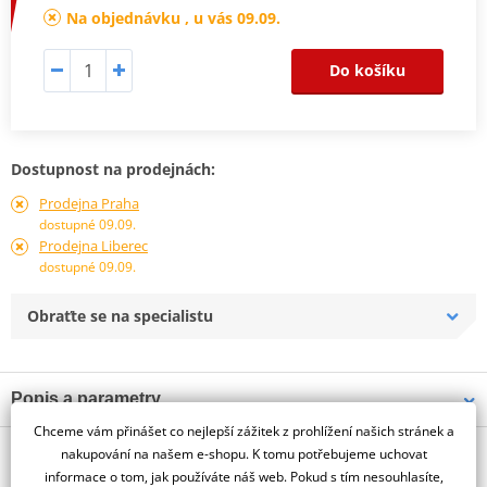
Na objednávku , u vás 09.09.
Do košíku
Dostupnost na prodejnách:
Prodejna Praha
dostupné 09.09.
Prodejna Liberec
dostupné 09.09.
Obraťte se na specialistu
Popis a parametry
Chceme vám přinášet co nejlepší zážitek z prohlížení našich stránek a
Jsme autorizovaný
O výrobci
dealer značky PUIG
nakupování na našem e-shopu. K tomu potřebujeme uchovat
informace o tom, jak používáte náš web. Pokud s tím nesouhlasíte,