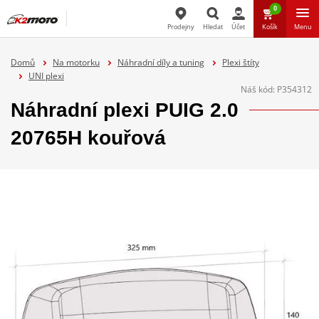
0
Prodejny
Hledat
Účet
Košík
Menu
Hledat
Domů
Na motorku
Náhradní díly a tuning
Plexi štíty
UNI plexi
Náš kód:
P354312
Náhradní plexi PUIG 2.0
20765H kouřová