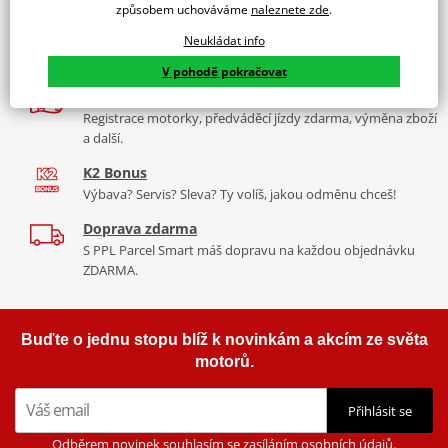
díly, to vše v Praze a Liberci
způsobem uchováváme
naleznete zde
.
Více než 30 let zkušeností
Neukládat info
Za řídítky motorek, v servisu i prodeji moto vybavení
V pohodě pokračovat
Nadstandardní služby
Registrace motorky, předváděcí jízdy zdarma, výměna zboží
a další.
K2 Bonus
Výbava? Servis? Sleva? Ty volíš, jakou odměnu chceš!
Doprava zdarma
S PPL Parcel Smart máš dopravu na každou objednávku
ZDARMA.
Buďte o jednu stopu blíž k novinkám a akcím ze světa
motorů.
Přihlásit se
Odběrem novinek souhlasím se zasíláním osobních údajů.