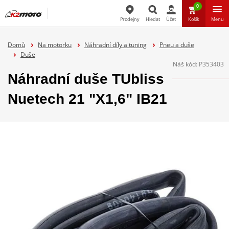
0
Prodejny
Hledat
Účet
Košík
Menu
Hledat
Domů
Na motorku
Náhradní díly a tuning
Pneu a duše
Duše
Náš kód:
P353403
Náhradní duše TUbliss
Nuetech 21 "X1,6" IB21