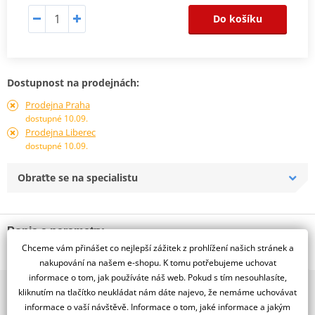
Do košíku
Dostupnost na prodejnách:
Prodejna Praha
dostupné 10.09.
Prodejna Liberec
dostupné 10.09.
Obraťte se na specialistu
Popis a parametry
Chceme vám přinášet co nejlepší zážitek z prohlížení našich stránek a
Jsme autorizovaný
nakupování na našem e-shopu. K tomu potřebujeme uchovat
dealer značky TUbliss Nuetech
informace o tom, jak používáte náš web. Pokud s tím nesouhlasíte,
2x multibrand showroom
kliknutím na tlačítko neukládat nám dáte najevo, že nemáme uchovávat
9 značek motocyklů, servis, oblečení, doplňky i náhradní
informace o vaší návštěvě. Informace o tom, jaké informace a jakým