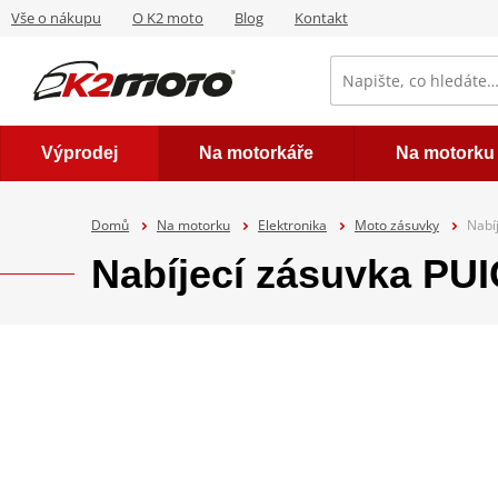
Vše o nákupu
O K2 moto
Blog
Kontakt
Výprodej
Na motorkáře
Na motorku
Domů
Na motorku
Elektronika
Moto zásuvky
Nabí
Nabíjecí zásuvka PU