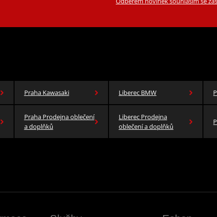
Odběrem novinek souhlasím se zas
Praha Kawasaki
Liberec BMW
P
Praha Prodejna oblečení
Liberec Prodejna
P
a doplňků
oblečení a doplňků