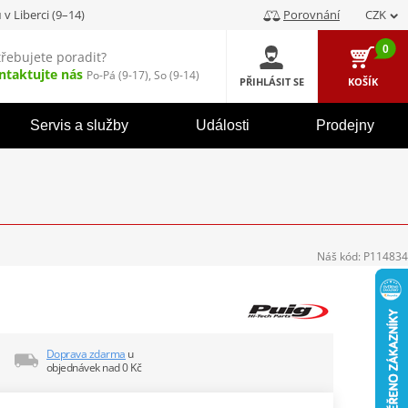
u
v Liberci (9–14)
Porovnání
CZK
0
třebujete poradit?
ntaktujte nás
Po-Pá (9-17), So (9-14)
PŘIHLÁSIT SE
KOŠÍK
Servis a služby
Události
Prodejny
Náš kód:
P114834
Doprava zdarma
u
objednávek nad 0 Kč