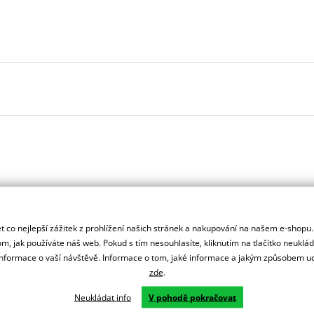
Španělsku. Vyrábí se ve městě Granollers poblíž Barcelony na ploše
: komerční, odlitkovou a kovových součástek. Již 40 let se účastní ne
 co nejlepší zážitek z prohlížení našich stránek a nakupování na našem e-shopu
 nabídce naleznete doplňky a příslušenství například: plexi, padací
m, jak používáte náš web. Pokud s tím nesouhlasíte, kliknutím na tlačítko neuklá
formace o vaší návštěvě. Informace o tom, jaké informace a jakým způsobem
zde
.
Neukládat info
V pohodě pokračovat