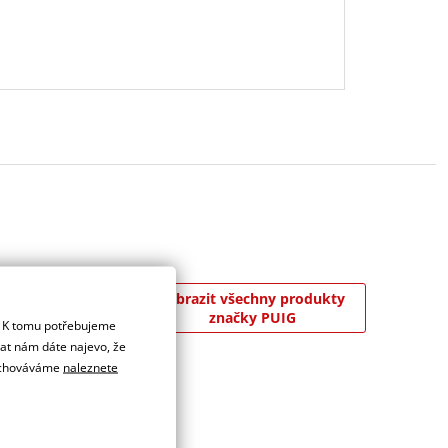
 8 000 m² v
Zobrazit všechny produkty
jslavnějších závodů
značky PUIG
. K tomu potřebujeme
 protektory a
dat nám dáte najevo, že
 uchováváme
naleznete