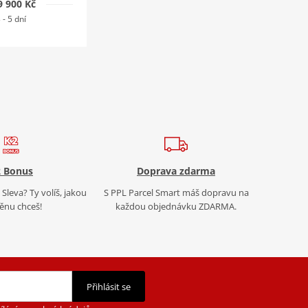
9 900 Kč
 - 5 dní
 Bonus
Doprava zdarma
Sleva? Ty volíš, jakou
S PPL Parcel Smart máš dopravu na
nu chceš!
každou objednávku ZDARMA.
Přihlásit se