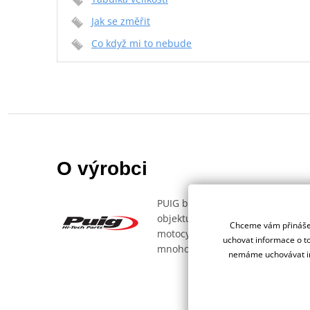
Jak se změřit
Co když mi to nebude
O výrobci
PUIG byl založen v roce 1964 ve 
objektu, který se dělí na 3 části
Chceme vám přinášet
motocyklů po celém světě. V naší
uchovat informace o to
mnoho dalšího.
nemáme uchovávat in