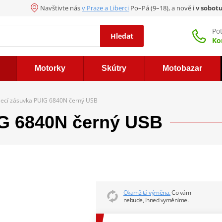
Navštivte nás
v Praze a Liberci
Po–Pá (9–18), a nově i
v sobot
Po
Hledat
Ko
Motorky
Skútry
Motobazar
jecí zásuvka PUIG 6840N černý USB
IG 6840N černý USB
Okamžitá výměna.
Co vám
nebude, ihned vyměníme.