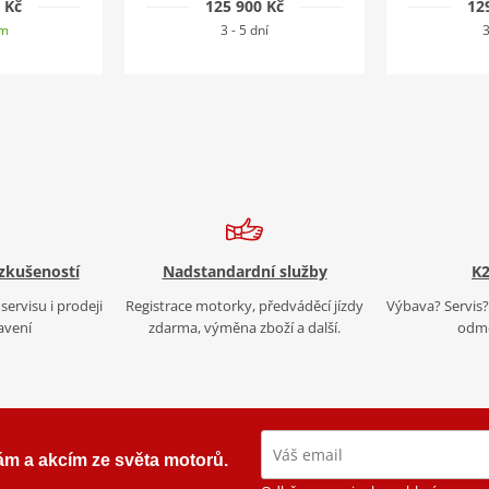
 Kč
125 900 Kč
12
em
3 - 5 dní
3
 zkušeností
Nadstandardní služby
K2
servisu i prodeji
Registrace motorky, předváděcí jízdy
Výbava? Servis? 
avení
zdarma, výměna zboží a další.
odmě
ám a akcím ze světa motorů.