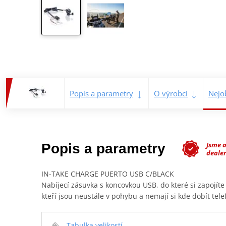
Popis a parametry
O výrobci
Nejo
Jsme 
Popis a parametry
dealer
IN-TAKE CHARGE PUERTO USB C/BLACK
Nabíjecí zásuvka s koncovkou USB, do které si zapojíte
kteří jsou neustále v pohybu a nemají si kde dobít tele
Tabulka velikostí