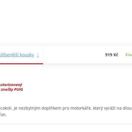
blíbenější kousky
919 Kč
8 ks
autorizovaný
 značky PUIG
 cokoli. Je nezbytným doplňkem pro motorkáře, který vyráží na dlou
fon.