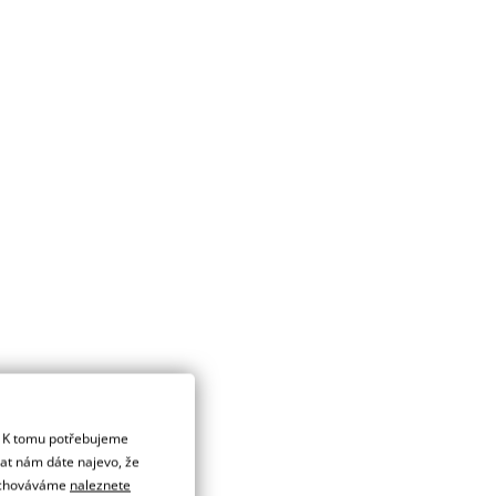
. K tomu potřebujeme
dat nám dáte najevo, že
 uchováváme
naleznete