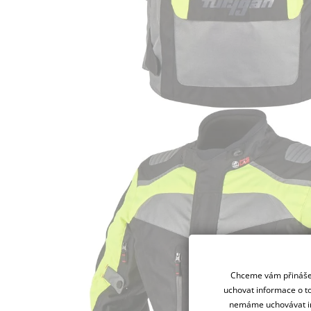
Chceme vám přinášet
uchovat informace o to
nemáme uchovávat in