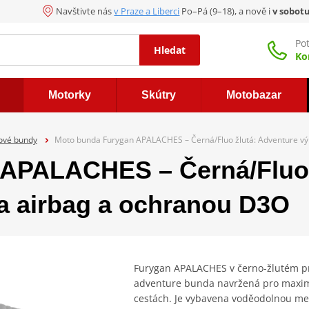
Navštivte nás
v Praze a Liberci
Po–Pá (9–18), a nově i
v sobot
Po
Hledat
Ko
Motorky
Skútry
Motobazar
ové bundy
Moto bunda Furygan APALACHES – Černá/Fluo žlutá: Adventure vý
APALACHES – Černá/Fluo 
a airbag a ochranou D3O
Furygan APALACHES v černo-žlutém pro
adventure bunda navržená pro maxim
cestách. Je vybavena voděodolnou m