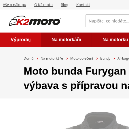
Vše o nákupu
O K2 moto
Blog
Kontakt
Výprodej
Na motorkáře
Na motorku
Domů
Na motorkáře
Moto oblečení
Bundy
Airbag
Moto bunda Furygan 
výbava s přípravou n