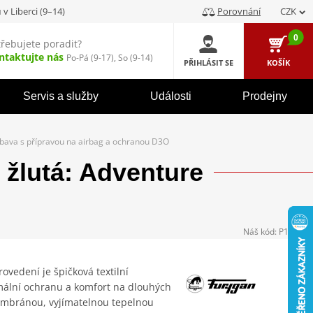
u
v Liberci (9–14)
Porovnání
CZK
0
třebujete poradit?
ntaktujte nás
Po-Pá (9-17), So (9-14)
PŘIHLÁSIT SE
KOŠÍK
Servis a služby
Události
Prodejny
bava s přípravou na airbag a ochranou D3O
žlutá: Adventure
Náš kód:
P123766
vedení je špičková textilní
ální ochranu a komfort na dlouhých
embránou, vyjímatelnou tepelnou