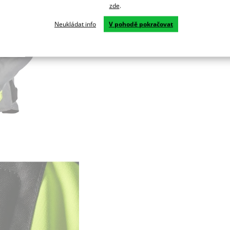
zde
.
Neukládat info
V pohodě pokračovat