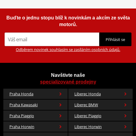
8 497 Kč
Mounting sheet - montážní list
PDF
Skladem
Buďte o jednu stopu blíž k novinkám a akcím ze světa
motorů.
Přihlásit se
Odběrem novinek souhlasím se zasíláním osobních údajů.
Navštivte naše
specializované prodejny
Praha Honda
Liberec Honda
Praha Kawasaki
Liberec BMW
Praha Piaggio
Liberec Piaggio
Praha Horwin
Liberec Horwin