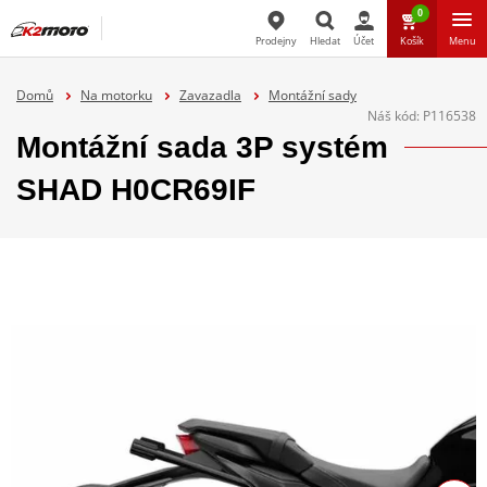
0
Prodejny
Hledat
Účet
Košík
Menu
Hledat
Domů
Na motorku
Zavazadla
Montážní sady
Náš kód:
P116538
Montážní sada 3P systém
SHAD H0CR69IF