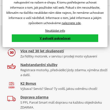
nakupování na našem e-shopu. K tomu potřebujeme uchovat
informace o tom, jak používáte náš web. Pokud s tím nesouhlasíte,
Jsme autorizovaný
Mohlo by se vám hodit
dealer značky SHAD
kliknutím na tlačítko neukládat nám dáte najevo, že nemáme uchovávat
informace o vaší návštěvě. Informace o tom, jaké informace a jakým
Nový 3P systém - integrovaný design, lehká konstrukce pro vyšší
způsobem uchováváme
naleznete zde
.
bezpečnost, snadná montáž. Vhodné pouze pro boční kufry SH35
Neukládat info
a SH36
2x multibrand showroom
3P SYSTÉM
Jedna z nejdůležitějších inovací společnosti SHAD -
Boční kufry na motorku SHAD SH36 D0B36200 Karbon (pár) se
9 značek motocyklů, servis, oblečení, doplňky i náhradní
V pohodě pokračovat
patentovaný, 3-bodový systém uchycení bočního kufru na
díly, to vše v Praze a Liberci
zámkem PREMIUM
motorku. Nejdůležitější vlastnosti této 3P montážní sady jsou:
Více než 30 let zkušeností
- Integrovaný design: montážní sada nijak významně nenarušuje
Za řídítky motorek, v servisu i prodeji moto vybavení
vzhled motorky.
- Lehkost: nízká hmotnost, která nemá téměř žádný vliv na těžiště
Nadstandardní služby
motorky, čímž se zvyšuje bezpečnost.
Registrace motorky, předváděcí jízdy zdarma, výměna zboží
- Snadná montáž.
a další.
K2 Bonus
Výbava? Servis? Sleva? Ty volíš, jakou odměnu chceš!
- Materiál: 20mm ocelový rám - nejrobustnější na trhu.
Doprava zdarma
POZOR: Není kompatibilní s TR40, SH23, TR36 & TR47.
S PPL Parcel Smart máš dopravu na každou objednávku
ZDARMA.