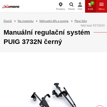
0
Prodejny
Hledat
Účet
Košík
Menu
Hledat
Domů
Na motorku
Náhradní díly a tuning
Plexi štíty
Náš kód:
P272633
Manuální regulační systém
PUIG 3732N černý