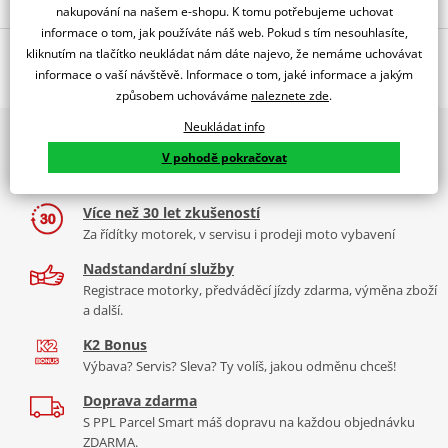
Popis a parametry
nakupování na našem e-shopu. K tomu potřebujeme uchovat
informace o tom, jak používáte náš web. Pokud s tím nesouhlasíte,
Jsme autorizovaný
O výrobci
dealer značky PUIG
kliknutím na tlačítko neukládat nám dáte najevo, že nemáme uchovávat
informace o vaší návštěvě. Informace o tom, jaké informace a jakým
Support M.E.M. For Yamaha TENERE 700 2019-2020
způsobem uchováváme
naleznete zde
.
Manuální regulační systém plexiskla pro YAMAHA TENERE 700
PUIG byl založen v roce 1964 ve Španělsku. Vyrábí se ve městě
Neukládat info
zlepší výkon a poskytuje lepší aerodynamiku za každé situace po
2x multibrand showroom
Granollers poblíž Barcelony na ploše 8 000 m² v objektu, který se
celou dobu jízdy. Rychlé a jednoduché ovládání pomocí
V pohodě pokračovat
9 značek motocyklů, servis, oblečení, doplňky i náhradní
dělí na 3 části: komerční, odlitkovou a kovových součástek. Již 40
postranních ovládacích prvků, na které není potřeba žádné
díly, to vše v Praze a Liberci
let se účastní nejslavnějších závodů motocyklů po celém světě. V
nářadí. Plexisklo je možné
posunout až o 100 mm
.
naší nabídce naleznete doplňky a příslušenství například: plexi,
Více než 30 let zkušeností
Aerodynamickou ochranu je možné zvýšit o 80 mm na rychlých
padací protektory a mnoho dalšího.
Za řídítky motorek, v servisu i prodeji moto vybavení
silnicích nebo naopak snížit o 20 mm ve městě či off roadu. Jeho
montáž je jednoduchá a hotová do 15 minut.
Nadstandardní služby
Zobrazit všechny produkty
značky PUIG
Registrace motorky, předváděcí jízdy zdarma, výměna zboží
Produkt
neobsahuje
plexi.
a další.
K2 Bonus
Výbava? Servis? Sleva? Ty volíš, jakou odměnu chceš!
Doprava zdarma
S PPL Parcel Smart máš dopravu na každou objednávku
Tabulka velikostí
ZDARMA.