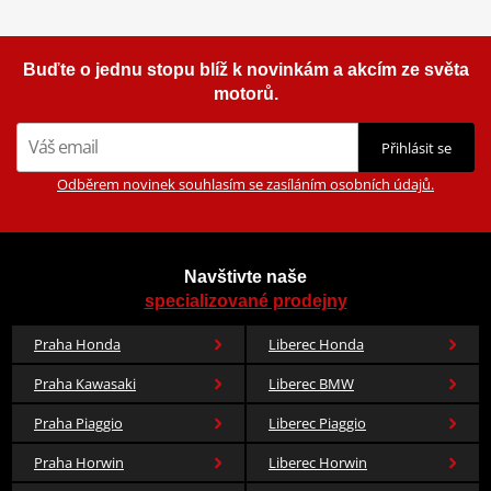
Jak se změřit
Co když mi to nebude
Buďte o jednu stopu blíž k novinkám a akcím ze světa
motorů.
Aerodynamic
PDF
Mounting instructions
PDF
Přihlásit se
Odběrem novinek souhlasím se zasíláním osobních údajů.
Navštivte naše
specializované prodejny
Praha Honda
Liberec Honda
Praha Kawasaki
Liberec BMW
Praha Piaggio
Liberec Piaggio
Praha Horwin
Liberec Horwin