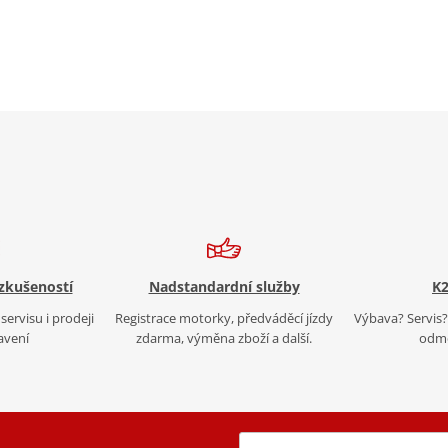
 zkušeností
Nadstandardní služby
K2
servisu i prodeji
Registrace motorky, předváděcí jízdy
Výbava? Servis? 
avení
zdarma, výměna zboží a další.
odmě