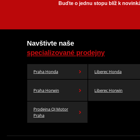
Buďte o jednu stopu blíž k novink
Navštivte naše
specializované prodejny
Praha Honda
Liberec Honda
Praha Horwin
Liberec Horwin
Prodejna QJ Motor
Praha