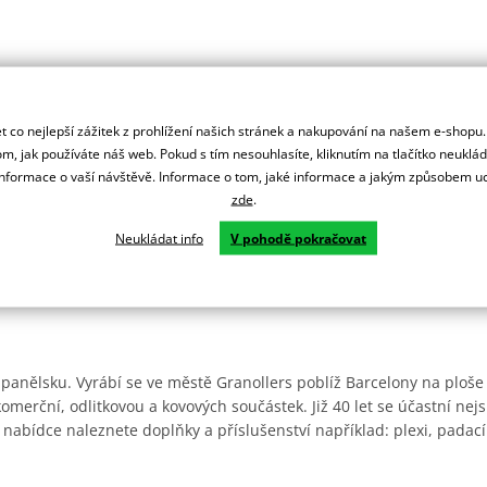
 co nejlepší zážitek z prohlížení našich stránek a nakupování na našem e-shopu
m, jak používáte náš web. Pokud s tím nesouhlasíte, kliknutím na tlačítko neuklá
formace o vaší návštěvě. Informace o tom, jaké informace a jakým způsobem
zde
.
Neukládat info
V pohodě pokračovat
Španělsku. Vyrábí se ve městě Granollers poblíž Barcelony na ploše
: komerční, odlitkovou a kovových součástek. Již 40 let se účastní ne
 nabídce naleznete doplňky a příslušenství například: plexi, padací