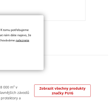
. K tomu potřebujeme
dat nám dáte najevo, že
 uchováváme
naleznete
 8 000 m² v
Zobrazit všechny produkty
jslavnějších závodů
značky PUIG
 protektory a