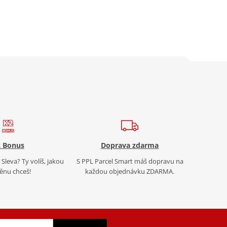
 Bonus
Doprava zdarma
Sleva? Ty volíš, jakou
S PPL Parcel Smart máš dopravu na
nu chceš!
každou objednávku ZDARMA.