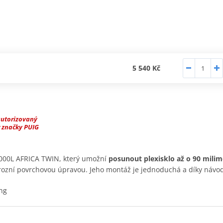
5 540 Kč
autorizovaný
 značky PUIG
000L AFRICA TWIN, který umožní
posunout plexisklo až o 90 milim
korozní povrchovou úpravou. Jeho montáž je jednoduchá a díky návo
ng