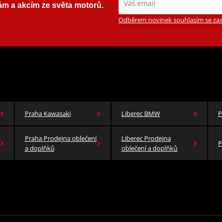
ám a akcím ze světa motorů.
Odběrem novinek souhlasím se zas
Praha Kawasaki
Liberec BMW
P
Praha Prodejna oblečení
Liberec Prodejna
P
a doplňků
oblečení a doplňků