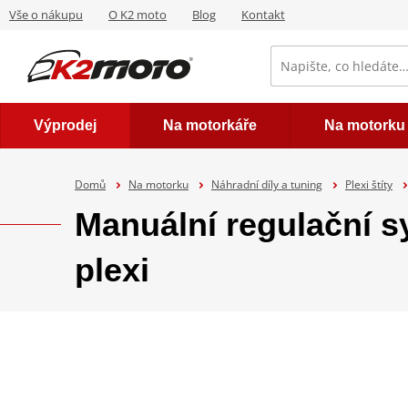
Vše o nákupu
O K2 moto
Blog
Kontakt
Výprodej
Na motorkáře
Na motorku
Domů
Na motorku
Náhradní díly a tuning
Plexi štíty
Manuální regulační 
plexi