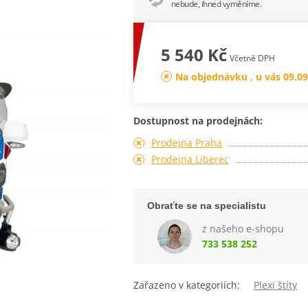
nebude, ihned vyměníme.
5 540 Kč
Včetně DPH
Na objednávku , u vás 09.09
Dostupnost na prodejnách:
Prodejna Praha
Prodejna Liberec
Obraťte se na specialistu
z našeho e-shopu
733 538 252
Zařazeno v kategoriích:
Plexi štíty