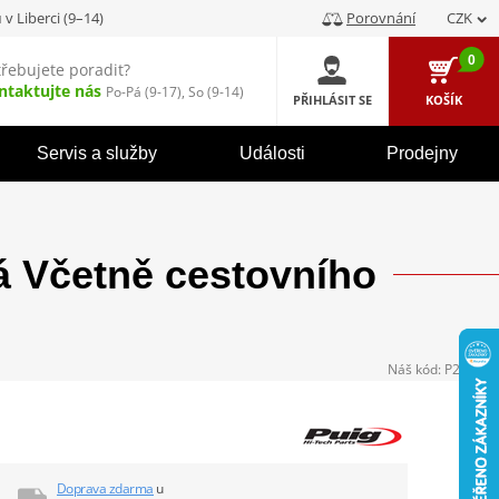
u
v Liberci (9–14)
Porovnání
CZK
0
třebujete poradit?
ntaktujte nás
Po-Pá (9-17), So (9-14)
PŘIHLÁSIT SE
KOŠÍK
Servis a služby
Události
Prodejny
á Včetně cestovního
Náš kód:
P272635
Doprava zdarma
u