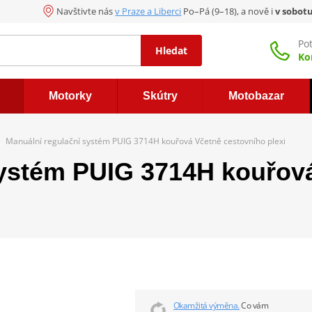
Navštivte nás
v Praze a Liberci
Po–Pá (9–18), a nově i
v sobot
Po
Hledat
Ko
Motorky
Skútry
Motobazar
Manuální regulační systém PUIG 3714H kouřová Včetně cestovního plexi
systém PUIG 3714H kouřov
Okamžitá výměna.
Co vám