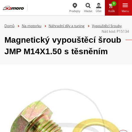
0
Prodejny
Hledat
Účet
Košík
Menu
Hledat
Domů
Na motorku
Náhradní díly a tuning
Vypouštěcí šrouby
Náš kód:
P15134
Magnetický vypouštěcí šroub
JMP M14X1.50 s těsněním