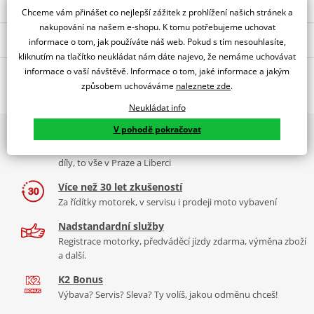
Chceme vám přinášet co nejlepší zážitek z prohlížení našich stránek a
nakupování na našem e-shopu. K tomu potřebujeme uchovat
Popis a parametry
informace o tom, jak používáte náš web. Pokud s tím nesouhlasíte,
kliknutím na tlačítko neukládat nám dáte najevo, že nemáme uchovávat
Jsme autorizovaný
informace o vaší návštěvě. Informace o tom, jaké informace a jakým
O výrobci
dealer značky JMP
způsobem uchováváme
naleznete zde
.
Magnetický vypouštěcí šroub JMP M14X1.50 s těsněním
Neukládat info
V pohodě pokračovat
2x multibrand showroom
9 značek motocyklů, servis, oblečení, doplňky i náhradní
díly, to vše v Praze a Liberci
Více než 30 let zkušeností
JMP je německá značka spadající pod firmu JM Products. JMP
Za řídítky motorek, v servisu i prodeji moto vybavení
vyrábí vysoce kvalitní elektronická zařízení a nástroje pro opravu
motocyklů. Sortiment zahrnuje startéry, startovací relé, CDI řídící
Nadstandardní služby
jednotky a zapalovací cívky. Dále nabízíme sady šroubků, matic a
Registrace motorky, předváděcí jízdy zdarma, výměna zboží
různé nářadí na opravu motocyklu
a další.
K2 Bonus
Zobrazit všechny produkty
značky JMP
Výbava? Servis? Sleva? Ty volíš, jakou odměnu chceš!