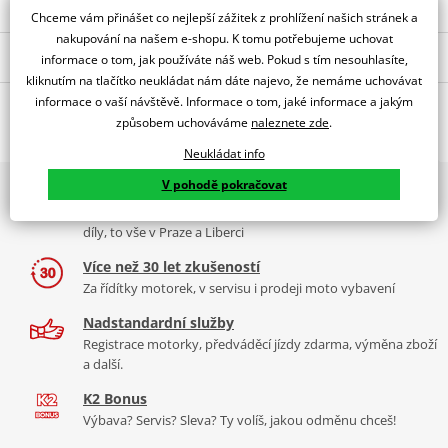
Chceme vám přinášet co nejlepší zážitek z prohlížení našich stránek a
nakupování na našem e-shopu. K tomu potřebujeme uchovat
Popis a parametry
informace o tom, jak používáte náš web. Pokud s tím nesouhlasíte,
kliknutím na tlačítko neukládat nám dáte najevo, že nemáme uchovávat
Jsme autorizovaný
informace o vaší návštěvě. Informace o tom, jaké informace a jakým
O výrobci
dealer značky JMP
způsobem uchováváme
naleznete zde
.
Magnetický vypouštěcí šroub M12X1.50 s těsněním
Neukládat info
V pohodě pokračovat
2x multibrand showroom
9 značek motocyklů, servis, oblečení, doplňky i náhradní
díly, to vše v Praze a Liberci
Více než 30 let zkušeností
JMP je německá značka spadající pod firmu JM Products. JMP
Za řídítky motorek, v servisu i prodeji moto vybavení
vyrábí vysoce kvalitní elektronická zařízení a nástroje pro opravu
motocyklů. Sortiment zahrnuje startéry, startovací relé, CDI řídící
Nadstandardní služby
jednotky a zapalovací cívky. Dále nabízíme sady šroubků, matic a
Registrace motorky, předváděcí jízdy zdarma, výměna zboží
různé nářadí na opravu motocyklu
a další.
K2 Bonus
Zobrazit všechny produkty
značky JMP
Výbava? Servis? Sleva? Ty volíš, jakou odměnu chceš!