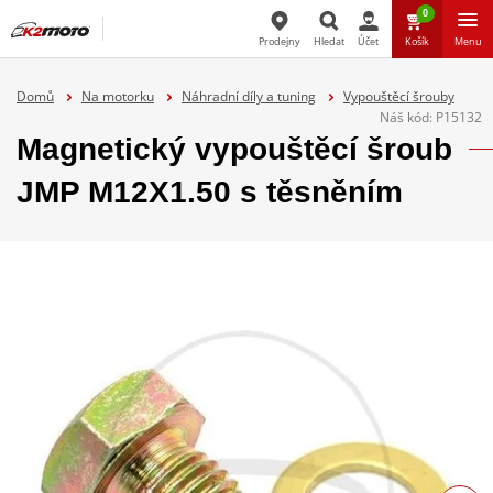
0
Prodejny
Hledat
Účet
Košík
Menu
Hledat
Domů
Na motorku
Náhradní díly a tuning
Vypouštěcí šrouby
Náš kód:
P15132
Magnetický vypouštěcí šroub
JMP M12X1.50 s těsněním