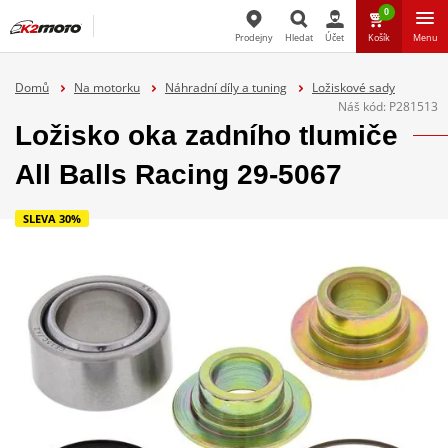
0
Prodejny
Hledat
Účet
Košík
Menu
Hledat
Domů
Na motorku
Náhradní díly a tuning
Ložiskové sady
Náš kód:
P281513
Ložisko oka zadního tlumiče
All Balls Racing 29-5067
SLEVA 30%