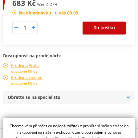
683 Kč
Včetně DPH
Na objednávku , u vás 09.09.
Do košíku
Dostupnost na prodejnách:
Prodejna Praha
dostupné 09.09.
Prodejna Liberec
dostupné 09.09.
Obraťte se na specialistu
Popis a parametry
Chceme vám přinášet co nejlepší zážitek z prohlížení našich stránek a
Jsme autorizovaný
nakupování na našem e-shopu. K tomu potřebujeme uchovat
O výrobci
dealer značky All Balls Racing