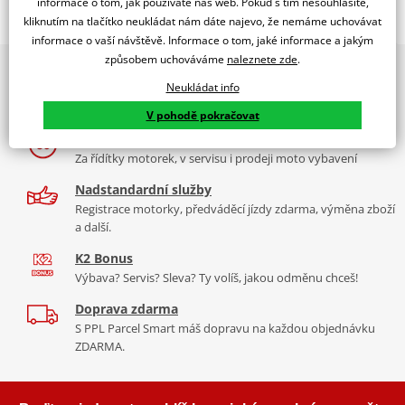
informace o tom, jak používáte náš web. Pokud s tím nesouhlasíte,
kliknutím na tlačítko neukládat nám dáte najevo, že nemáme uchovávat
Ložisko oka zadního tlumiče.
informace o vaší návštěvě. Informace o tom, jaké informace a jakým
způsobem uchováváme
naleznete zde
.
2x multibrand showroom
Neukládat info
9 značek motocyklů, servis, oblečení, doplňky i náhradní
All Balls Racing je americká společnost dodávající
kvalitní
ložiska
díly, to vše v Praze a Liberci
a těsnění na motorku
. Její produkty jsou vyráběny a dodávány
V pohodě pokračovat
společností Power Sport Industries, lidmi kteří opravdu rozumějí
Více než 30 let zkušeností
ložiskům.
Více informací o značce
Za řídítky motorek, v servisu i prodeji moto vybavení
Nadstandardní služby
Zobrazit všechny produkty
značky All Balls Racing
Registrace motorky, předváděcí jízdy zdarma, výměna zboží
a další.
K2 Bonus
Výbava? Servis? Sleva? Ty volíš, jakou odměnu chceš!
Doprava zdarma
S PPL Parcel Smart máš dopravu na každou objednávku
ZDARMA.