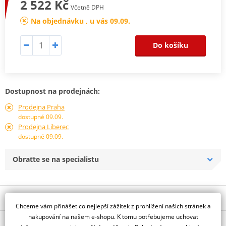
2 522 Kč
Včetně DPH
Na objednávku , u vás 09.09.
Do košíku
Dostupnost na prodejnách:
Prodejna Praha
dostupné 09.09.
Prodejna Liberec
dostupné 09.09.
Obraťte se na specialistu
Popis a parametry
Chceme vám přinášet co nejlepší zážitek z prohlížení našich stránek a
Jsme autorizovaný
nakupování na našem e-shopu. K tomu potřebujeme uchovat
O výrobci
dealer značky All Balls Racing