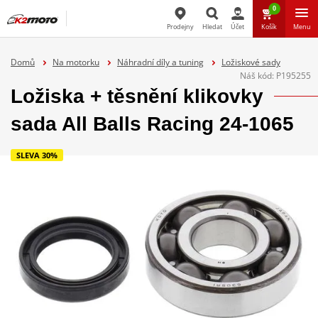
0
Prodejny
Hledat
Účet
Košík
Menu
Hledat
Domů
Na motorku
Náhradní díly a tuning
Ložiskové sady
Náš kód:
P195255
Ložiska + těsnění klikovky
sada All Balls Racing 24-1065
SLEVA 30%