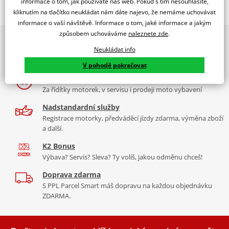
informace o tom, jak používáte náš web. Pokud s tím nesouhlasíte,
kliknutím na tlačítko neukládat nám dáte najevo, že nemáme uchovávat
Sada ložisek + těsnění klikovky.
informace o vaší návštěvě. Informace o tom, jaké informace a jakým
způsobem uchováváme
naleznete zde
.
2x multibrand showroom
Neukládat info
9 značek motocyklů, servis, oblečení, doplňky i náhradní
All Balls Racing je americká společnost dodávající
kvalitní
ložiska
díly, to vše v Praze a Liberci
a těsnění na motorku
. Její produkty jsou vyráběny a dodávány
V pohodě pokračovat
společností Power Sport Industries, lidmi kteří opravdu rozumějí
Více než 30 let zkušeností
ložiskům.
Více informací o značce
Za řídítky motorek, v servisu i prodeji moto vybavení
Nadstandardní služby
Zobrazit všechny produkty
značky All Balls Racing
Registrace motorky, předváděcí jízdy zdarma, výměna zboží
a další.
K2 Bonus
Výbava? Servis? Sleva? Ty volíš, jakou odměnu chceš!
Doprava zdarma
S PPL Parcel Smart máš dopravu na každou objednávku
ZDARMA.