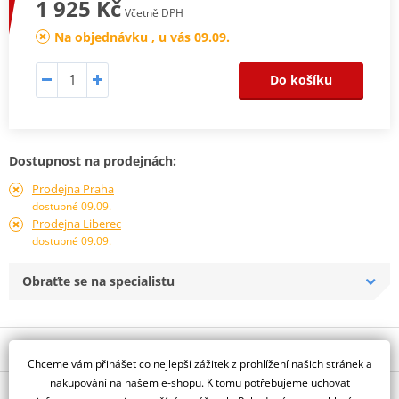
1 925 Kč
Včetně DPH
Na objednávku , u vás 09.09.
Do košíku
Dostupnost na prodejnách:
Prodejna Praha
dostupné 09.09.
Prodejna Liberec
dostupné 09.09.
Obraťte se na specialistu
Popis a parametry
Chceme vám přinášet co nejlepší zážitek z prohlížení našich stránek a
Jsme autorizovaný
nakupování na našem e-shopu. K tomu potřebujeme uchovat
O výrobci
dealer značky All Balls Racing