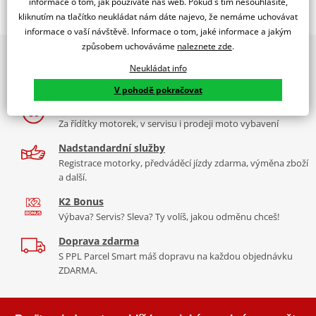
informace o tom, jak používáte náš web. Pokud s tím nesouhlasíte,
kliknutím na tlačítko neukládat nám dáte najevo, že nemáme uchovávat
Sada ložisek + těsnění diferenciálu (ATV)
informace o vaší návštěvě. Informace o tom, jaké informace a jakým
způsobem uchováváme
naleznete zde
.
2x multibrand showroom
Neukládat info
9 značek motocyklů, servis, oblečení, doplňky i náhradní
All Balls Racing je americká společnost dodávající
kvalitní
ložiska
díly, to vše v Praze a Liberci
a těsnění na motorku
. Její produkty jsou vyráběny a dodávány
V pohodě pokračovat
společností Power Sport Industries, lidmi kteří opravdu rozumějí
Více než 30 let zkušeností
ložiskům.
Více informací o značce
Za řídítky motorek, v servisu i prodeji moto vybavení
Nadstandardní služby
Zobrazit všechny produkty
značky All Balls Racing
Registrace motorky, předváděcí jízdy zdarma, výměna zboží
a další.
K2 Bonus
Výbava? Servis? Sleva? Ty volíš, jakou odměnu chceš!
Doprava zdarma
S PPL Parcel Smart máš dopravu na každou objednávku
ZDARMA.