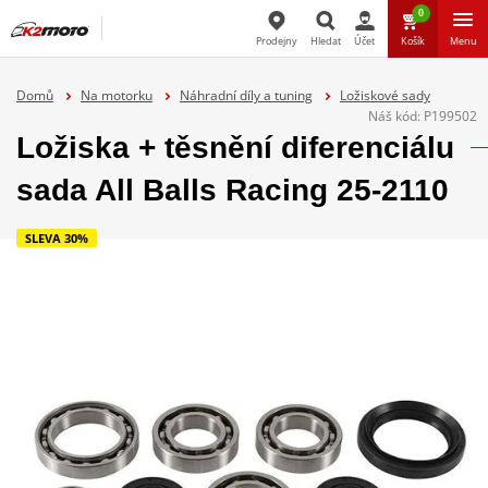
0
Prodejny
Hledat
Účet
Košík
Menu
Hledat
Domů
Na motorku
Náhradní díly a tuning
Ložiskové sady
Náš kód:
P199502
Ložiska + těsnění diferenciálu
sada All Balls Racing 25-2110
SLEVA 30%