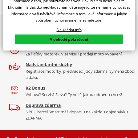
informace o tom, jak používáte náš web. Pokud s tím nesouhlasíte,
kliknutím na tlačítko neukládat nám dáte najevo, že nemáme uchovávat
Sada ložisek + těsnění diferenciálu (ATV)
informace o vaší návštěvě. Informace o tom, jaké informace a jakým
způsobem uchováváme
naleznete zde
.
2x multibrand showroom
Neukládat info
9 značek motocyklů, servis, oblečení, doplňky i náhradní
All Balls Racing je americká společnost dodávající
kvalitní
ložiska
díly, to vše v Praze a Liberci
a těsnění na motorku
. Její produkty jsou vyráběny a dodávány
V pohodě pokračovat
společností Power Sport Industries, lidmi kteří opravdu rozumějí
Více než 30 let zkušeností
ložiskům.
Více informací o značce
Za řídítky motorek, v servisu i prodeji moto vybavení
Nadstandardní služby
Zobrazit všechny produkty
značky All Balls Racing
Registrace motorky, předváděcí jízdy zdarma, výměna zboží
a další.
K2 Bonus
Výbava? Servis? Sleva? Ty volíš, jakou odměnu chceš!
Doprava zdarma
S PPL Parcel Smart máš dopravu na každou objednávku
ZDARMA.