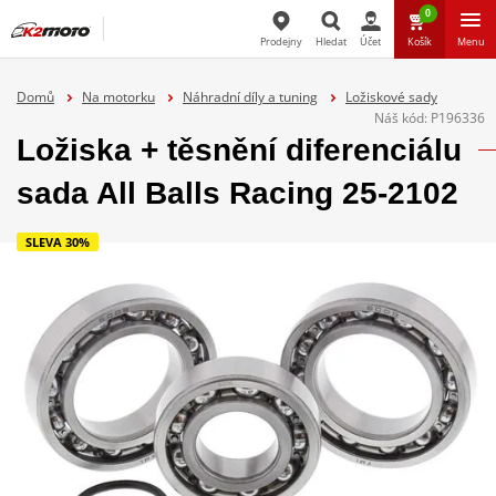
0
Prodejny
Hledat
Účet
Košík
Menu
Hledat
Domů
Na motorku
Náhradní díly a tuning
Ložiskové sady
Náš kód:
P196336
Ložiska + těsnění diferenciálu
sada All Balls Racing 25-2102
SLEVA 30%