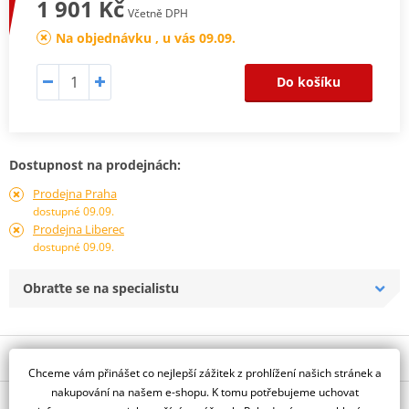
1 901 Kč
Včetně DPH
Na objednávku , u vás 09.09.
Do košíku
Dostupnost na prodejnách:
Prodejna Praha
dostupné 09.09.
Prodejna Liberec
dostupné 09.09.
Obraťte se na specialistu
Popis a parametry
Chceme vám přinášet co nejlepší zážitek z prohlížení našich stránek a
Jsme autorizovaný
nakupování na našem e-shopu. K tomu potřebujeme uchovat
O výrobci
dealer značky All Balls Racing