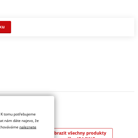
ku
. K tomu potřebujeme
dat nám dáte najevo, že
 uchováváme
naleznete
cializuje ve výrobě
Zobrazit všechny produkty