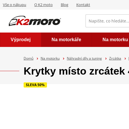
Vše o nákupu
O K2 moto
Blog
Kontakt
Výprodej
Na motorkáře
Na motorku
Domů
Na motorku
Náhradní díly a tuning
Zrcátka
Krytky místo zrcáte
SLEVA 50%