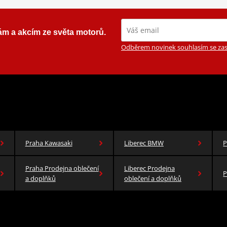
ám a akcím ze světa motorů.
Odběrem novinek souhlasím se zas
Praha Kawasaki
Liberec BMW
P
Praha Prodejna oblečení
Liberec Prodejna
P
a doplňků
oblečení a doplňků