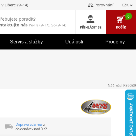
u
v Liberci (9–14)
Porovnání
CZK
0
třebujete poradit?
ntaktujte nás
Po-Pá (9-17), So (9-14)
PŘIHLÁSIT SE
KOŠÍK
Servis a služby
Události
Prodejny
Náš kód:
P89039
Doprava zdarma
u
objednávek nad 0 Kč