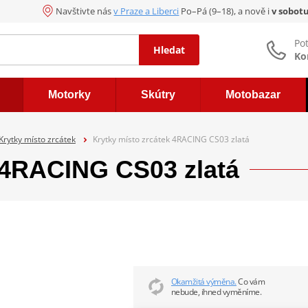
Navštivte nás
v Praze a Liberci
Po–Pá (9–18), a nově i
v sobot
Po
Hledat
Ko
Motorky
Skútry
Motobazar
Krytky místo zrcátek
Krytky místo zrcátek 4RACING CS03 zlatá
k 4RACING CS03 zlatá
Okamžitá výměna.
Co vám
nebude, ihned vyměníme.