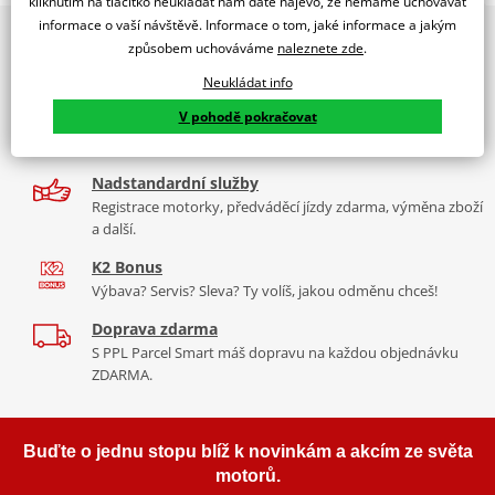
kliknutím na tlačítko neukládat nám dáte najevo, že nemáme uchovávat
PUIG byl založen v roce 1964 ve Španělsku. Vyrábí se ve městě
informace o vaší návštěvě. Informace o tom, jaké informace a jakým
2x multibrand showroom
Tabulka velikostí
Granollers poblíž Barcelony na ploše 8 000 m² v objektu, který se
způsobem uchováváme
naleznete zde
.
9 značek motocyklů, servis, oblečení, doplňky i náhradní
dělí na 3 části: komerční, odlitkovou a kovových součástek. Již 40
Jak se změřit
díly, to vše v Praze a Liberci
Neukládat info
let se účastní nejslavnějších závodů motocyklů po celém světě. V
Co když mi to nebude
V pohodě pokračovat
naší nabídce naleznete doplňky a příslušenství například: plexi,
Více než 30 let zkušeností
padací protektory a mnoho dalšího.
Za řídítky motorek, v servisu i prodeji moto vybavení
Nadstandardní služby
Zobrazit všechny produkty
značky PUIG
Registrace motorky, předváděcí jízdy zdarma, výměna zboží
a další.
K2 Bonus
Výbava? Servis? Sleva? Ty volíš, jakou odměnu chceš!
Doprava zdarma
S PPL Parcel Smart máš dopravu na každou objednávku
ZDARMA.
Buďte o jednu stopu blíž k novinkám a akcím ze světa
motorů.