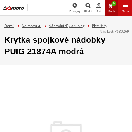
0
Prodejny
Hledat
Účet
Košík
Menu
Hledat
Domů
Na motorku
Náhradní díly a tuning
Plexi štíty
Náš kód:
P680269
Krytka spojkové nádobky
PUIG 21874A modrá