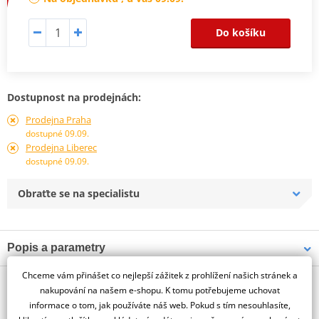
Do košíku
Dostupnost na prodejnách:
Prodejna Praha
dostupné 09.09.
Prodejna Liberec
dostupné 09.09.
Obraťte se na specialistu
Popis a parametry
Jsme autorizovaný
Chceme vám přinášet co nejlepší zážitek z prohlížení našich stránek a
O výrobci
dealer značky PUIG
nakupování na našem e-shopu. K tomu potřebujeme uchovat
informace o tom, jak používáte náš web. Pokud s tím nesouhlasíte,
BMW R1300GS TROPHY 23'-