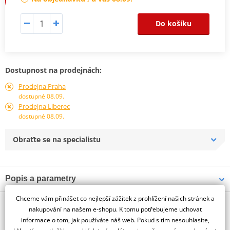
Do košíku
Dostupnost na prodejnách:
Prodejna Praha
dostupné 08.09.
Prodejna Liberec
dostupné 08.09.
Obraťte se na specialistu
Popis a parametry
Jsme autorizovaný
Chceme vám přinášet co nejlepší zážitek z prohlížení našich stránek a
O výrobci
dealer značky PUIG
nakupování na našem e-shopu. K tomu potřebujeme uchovat
informace o tom, jak používáte náš web. Pokud s tím nesouhlasíte,
HUSQVARNA SVARTPILEN 125 24'