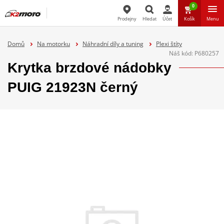
0
Prodejny
Hledat
Účet
Košík
Menu
Hledat
Domů
Na motorku
Náhradní díly a tuning
Plexi štíty
Náš kód:
P680257
Krytka brzdové nádobky
PUIG 21923N černý