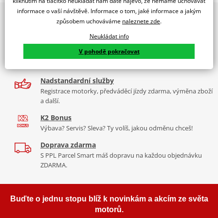
kliknutím na tlačítko neukládat nám dáte najevo, že nemáme uchovávat
PUIG byl založen v roce 1964 ve Španělsku. Vyrábí se ve městě
informace o vaší návštěvě. Informace o tom, jaké informace a jakým
2x multibrand showroom
Tabulka velikostí
Granollers poblíž Barcelony na ploše 8 000 m² v objektu, který se
způsobem uchováváme
naleznete zde
.
9 značek motocyklů, servis, oblečení, doplňky i náhradní
dělí na 3 části: komerční, odlitkovou a kovových součástek. Již 40
Jak se změřit
díly, to vše v Praze a Liberci
Neukládat info
let se účastní nejslavnějších závodů motocyklů po celém světě. V
Co když mi to nebude
V pohodě pokračovat
naší nabídce naleznete doplňky a příslušenství například: plexi,
Více než 30 let zkušeností
padací protektory a mnoho dalšího.
Za řídítky motorek, v servisu i prodeji moto vybavení
Nadstandardní služby
Zobrazit všechny produkty
značky PUIG
Registrace motorky, předváděcí jízdy zdarma, výměna zboží
a další.
K2 Bonus
Výbava? Servis? Sleva? Ty volíš, jakou odměnu chceš!
Doprava zdarma
S PPL Parcel Smart máš dopravu na každou objednávku
ZDARMA.
Buďte o jednu stopu blíž k novinkám a akcím ze světa
motorů.