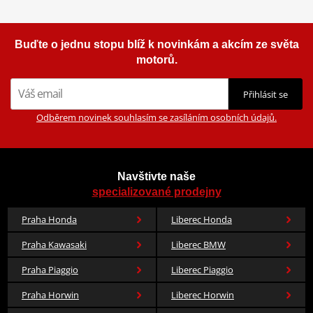
MIVV Mover je vybaven katalyzátorem, díky čemuž je schválen
podle norem CE / ECE.
Buďte o jednu stopu blíž k novinkám a akcím ze světa
UPOZORNĚNÍ: Schváleno pouze při instalaci katalyzátoru
motorů.
74.acc.041.a1.
Přihlásit se
Features
PDF
Schematic
PDF
Odběrem novinek souhlasím se zasíláním osobních údajů.
Technical info
PDF
Technické pokyny MIVV
PDF
Navštivte naše
specializované prodejny
Praha Honda
Liberec Honda
Praha Kawasaki
Liberec BMW
Praha Piaggio
Liberec Piaggio
Praha Horwin
Liberec Horwin