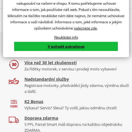
nakupování na našem e-shopu. K tomu potřebujeme uchovat
informace o tom, jak používáte náš web. Pokud s tím nesouhlasíte,
Popis a parametry
kliknutím na tlačítko neukládat nám dáte najevo, že nemáme uchovávat
informace o vaší návštěvě. Informace o tom, jaké informace a jakým
Jsme autorizovaný
způsobem uchováváme
naleznete zde
.
dealer značky MIVV
Neukládat info
2x multibrand showroom
MOVER line, pozice ORIGINAL
V pohodě pokračovat
9 značek motocyklů, servis, oblečení, doplňky i náhradní
Výfuky MIVV pro skútry jsou zaměřeny na zlepšení zvuku a výkonu
díly, to vše v Praze a Liberci
i vzhledu samotných skútrů. Dokonalá kombinace pro zcela
speciální skútr.
Více než 30 let zkušeností
Za řídítky motorek, v servisu i prodeji moto vybavení
Výfuk MIVV Mover
se snadno instaluje a je schopen zajistit vyšší
výkon, vyšší točivý moment a nižší hmotnost. Výfuk MIVV Mover
Nadstandardní služby
oválného tvaru a s koncovkou z materiálu Hpp dodá vašemu
Registrace motorky, předváděcí jízdy zdarma, výměna zboží
a další.
skútru nenapodobitelný estetický vzhled a nezaměnitelný zvuk
MIVV.
K2 Bonus
Výbava? Servis? Sleva? Ty volíš, jakou odměnu chceš!
Je navržen z nerezové oceli s černou povrchovou úpravou získanou
díky speciálnímu keramickému laku, který výfuku dodává efekt
Doprava zdarma
"černého měsíce".
S PPL Parcel Smart máš dopravu na každou objednávku
ZDARMA.