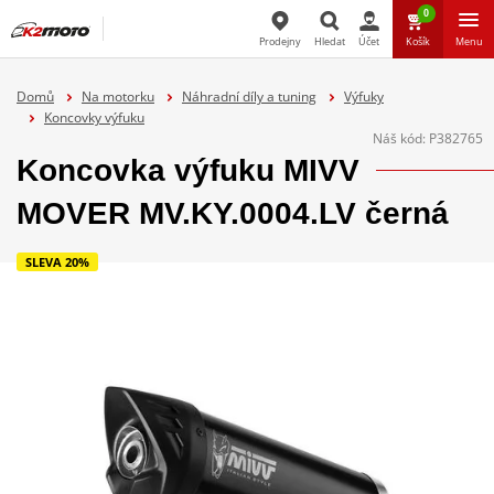
0
Prodejny
Hledat
Účet
Košík
Menu
Hledat
Domů
Na motorku
Náhradní díly a tuning
Výfuky
Koncovky výfuku
Náš kód:
P382765
Koncovka výfuku MIVV
MOVER MV.KY.0004.LV černá
SLEVA 20%