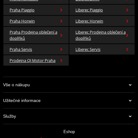
Barva
černá
Praha Piaggio
Liberec Piaggio
Materiál
100% polyester
,
bavlna
Praha Horwin
Liberec Horwin
Praha Prodejna oblečení a
Liberec Prodejna oblečení a
doplňků
doplňků
Praha Servis
Liberec Servis
Prodejna QJ Motor Praha
Vše o nákupu
Užitečné informace
Služby
Eshop