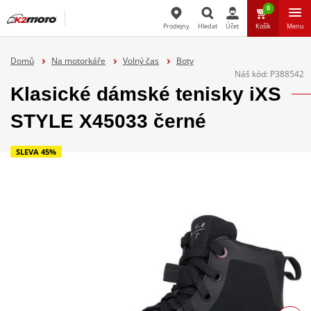
0
Prodejny
Hledat
Účet
Košík
Menu
Hledat
Domů
Na motorkáře
Volný čas
Boty
Náš kód:
P388542
Klasické dámské tenisky iXS
STYLE X45033 černé
SLEVA 45%