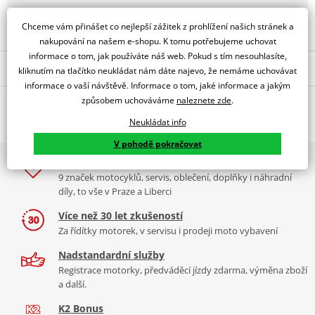
Obraťte se na specialistu
Chceme vám přinášet co nejlepší zážitek z prohlížení našich stránek a
nakupování na našem e-shopu. K tomu potřebujeme uchovat
informace o tom, jak používáte náš web. Pokud s tím nesouhlasíte,
Popis a parametry
kliknutím na tlačítko neukládat nám dáte najevo, že nemáme uchovávat
informace o vaší návštěvě. Informace o tom, jaké informace a jakým
Jsme autorizovaný
způsobem uchováváme
naleznete zde
.
O výrobci
dealer značky IXS
Neukládat info
Klasické dámské tenisky STYLE
Boty STYLE jsou motocyklové boty s vysokým stupněm ochrany
V pohodě pokračovat
homologované pro jízdu na motocyklu, které mají vzhled
2x multibrand showroom
kotníkových tenisek. Boty designově ladí s kolekcí městského
9 značek motocyklů, servis, oblečení, doplňky i náhradní
iXS je tradiční značka motocyklového oblečení a vybavení původem
oblečení. Chcete-li jezdit stylově na skútru či motocyklu a přitom
díly, to vše v Praze a Liberci
ze Švýcarska. Značka iXS staví na tradičních hodnotách, kterými
nepodcenit bezpečnost, jsou tenisky STYLE určené pro vás.
jsou švýcarskost (rozuměj kvalita a použitelnost), autentičnost
Více než 30 let zkušeností
(málokdy vidíte takové nadšence pro motorky jako v iXS), a tradice.
Za řídítky motorek, v servisu i prodeji moto vybavení
Textilní podšívka
Produkty iXS jsou špičkou v oboru - sází na ty nejlepší materiály i
Komfortní stélka
Nadstandardní služby
zpracování. Firma přinesla mnoho inovací, které si nechala
Registrace motorky, předváděcí jízdy zdarma, výměna zboží
Tkaničky
patentovat, jejich výrobky jsou funkční a perfektně
a další.
Elastické pásky pro upevnění tkaniček
použitelné.
Více informací o značce
K2 Bonus
Zip na vnitřní straně pro snadné obouvání