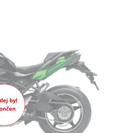
dej byl
ončen