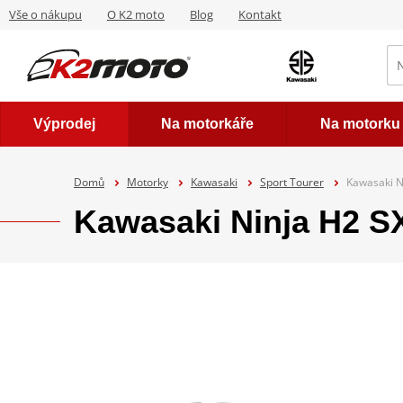
Vše o nákupu
O K2 moto
Blog
Kontakt
Výprodej
Na motorkáře
Na motorku
Domů
Motorky
Kawasaki
Sport Tourer
Kawasaki N
Kawasaki Ninja H2 SX