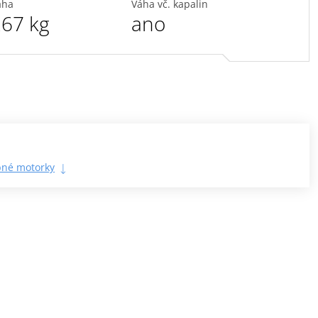
áha
Váha vč. kapalin
67 kg
ano
né motorky