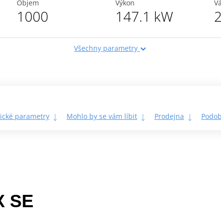
Objem
Výkon
V
1000
147.1 kW
2
Všechny parametry
ické parametry
Mohlo by se vám líbit
Prodejna
Podob
X SE