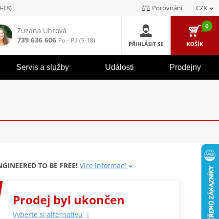
9-18)
Porovnání
CZK
0
Zuzana Uhrová
739 636 606
Po – Pá (9-18)
PŘIHLÁSIT SE
KOŠÍK
Servis a služby
Události
Prodejny
NGINEERED TO BE FREE!
Více informací
Prodej byl ukončen
Vyberte si alternativu