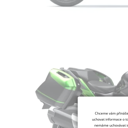
Chceme vám přinášet
uchovat informace o to
nemáme uchovávat in