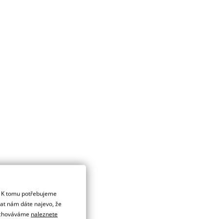
. K tomu potřebujeme
dat nám dáte najevo, že
 uchováváme
naleznete