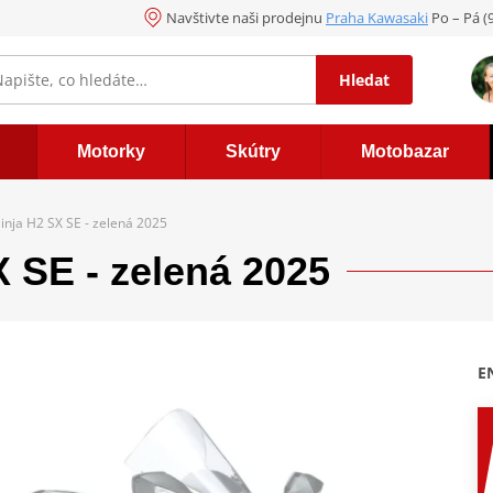
Navštivte naši prodejnu
Praha Kawasaki
Po – Pá (
Hledat
Motorky
Skútry
Motobazar
inja H2 SX SE - zelená 2025
 SE - zelená 2025
E