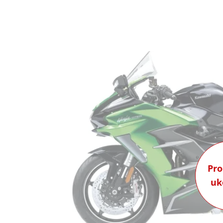
Pro
uk