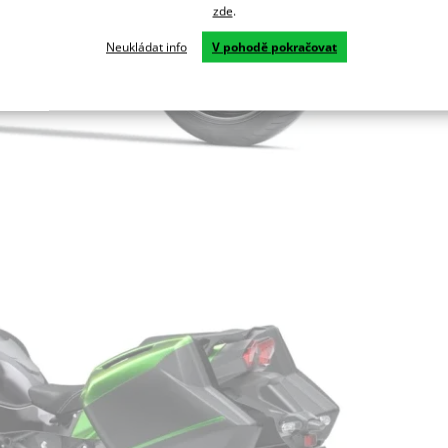
zde
.
Neukládat info
V pohodě pokračovat