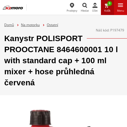
0
Prodejny
Hledat
Účet
Košík
Menu
Hledat
Domů
Na motorku
Ostatní
Náš kód:
P197479
Kanystr POLISPORT
PROOCTANE 8464600001 10 l
with standard cap + 100 ml
mixer + hose průhledná
červená