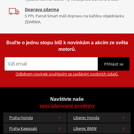
Doprava zdarma
Výrobce
POLISPORT
1 489 Kč
1 489 Kč
S PPL Parcel Smart máš dopravu na každou objednávku
Barva
červená
Skladem u dodavatele
Skladem u dodavatele
ZDARMA.
Materiál
plast
Buďte o jednu stopu blíž k novinkám a akcím ze světa
motorů.
Přihlásit se
Odběrem novinek souhlasím se zasíláním osobních údajů.
Navštivte naše
specializované prodejny
Praha Honda
Liberec Honda
Praha Kawasaki
Liberec BMW