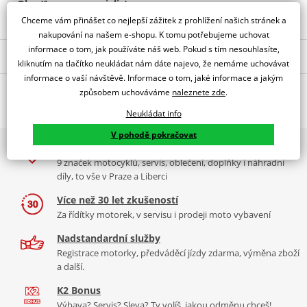
Obraťte se na specialistu
Chceme vám přinášet co nejlepší zážitek z prohlížení našich stránek a
nakupování na našem e-shopu. K tomu potřebujeme uchovat
informace o tom, jak používáte náš web. Pokud s tím nesouhlasíte,
Popis a parametry
kliknutím na tlačítko neukládat nám dáte najevo, že nemáme uchovávat
informace o vaší návštěvě. Informace o tom, jaké informace a jakým
Jsme autorizovaný
Mohlo by se vám líbit
dealer značky POLISPORT
způsobem uchováváme
naleznete zde
.
Kanystr červený PROOCTNE 10 l se standardním víčkem + 100 ml
Neukládat info
Kanystr POLISPORT
Kanystr POLISPORT
mixovací nádoba + hadice
V pohodě pokračovat
PROOCTANE 8464600002
PROOCTANE 8460000001
2x multibrand showroom
Průhledně červená
20 l with standard cap +
9 značek motocyklů, servis, oblečení, doplňky i náhradní
250 ml mixer + hose
díly, to vše v Praze a Liberci
průhledná červená
Více než 30 let zkušeností
Za řídítky motorek, v servisu i prodeji moto vybavení
Nadstandardní služby
Registrace motorky, předváděcí jízdy zdarma, výměna zboží
a další.
K2 Bonus
Výbava? Servis? Sleva? Ty volíš, jakou odměnu chceš!