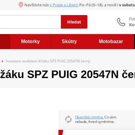
Navštivte nás
v Praze a Liberci
Po–Pá (9–18), a nově i
v sobot
Po
Hledat
Ko
Motorky
Skútry
Motobazar
Instalace osvětlení držáku SPZ PUIG 20547N černý
držáku SPZ PUIG 20547N če
Okamžitá výměna.
Co vám
nebude, ihned vyměníme.