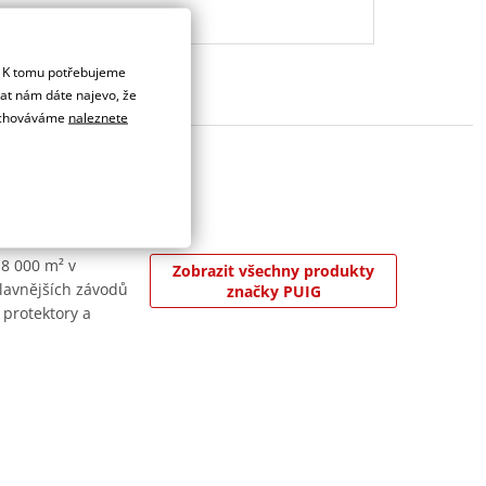
. K tomu potřebujeme
dat nám dáte najevo, že
 uchováváme
naleznete
 8 000 m² v
Zobrazit všechny produkty
jslavnějších závodů
značky PUIG
 protektory a