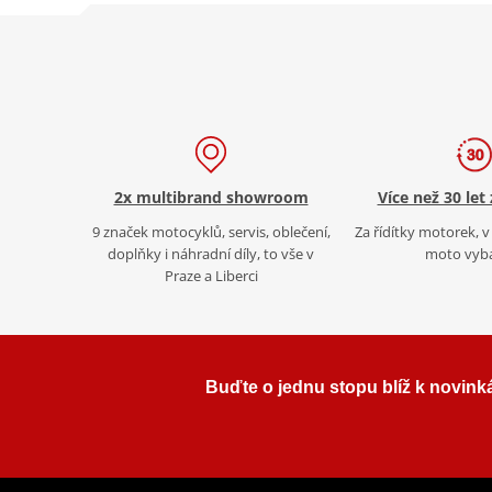
2x multibrand showroom
Více než 30 let
9 značek motocyklů, servis, oblečení,
Za řídítky motorek, v 
doplňky i náhradní díly, to vše v
moto vyb
Praze a Liberci
Buďte o jednu stopu blíž k novink