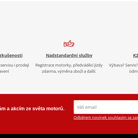
 zkušeností
Nadstandardní služby
K2
servisu i prodeji
Registrace motorky, předváděcí jízdy
Výbava? Servis? 
avení
zdarma, výměna zboží a další.
odmě
ám a akcím ze světa motorů.
Odběrem novinek souhlasím se zas