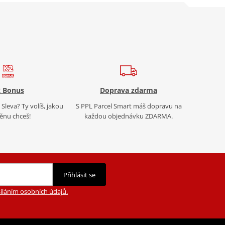
 Bonus
Doprava zdarma
Sleva? Ty volíš, jakou
S PPL Parcel Smart máš dopravu na
nu chceš!
každou objednávku ZDARMA.
Přihlásit se
íláním osobních údajů.