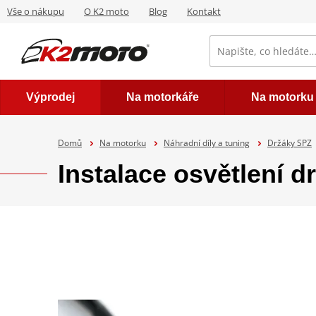
Vše o nákupu
O K2 moto
Blog
Kontakt
Výprodej
Na motorkáře
Na motorku
Domů
Na motorku
Náhradní díly a tuning
Držáky SPZ
Instalace osvětlení 