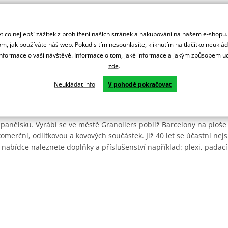
 co nejlepší zážitek z prohlížení našich stránek a nakupování na našem e-shopu
m, jak používáte náš web. Pokud s tím nesouhlasíte, kliknutím na tlačítko neuklá
formace o vaší návštěvě. Informace o tom, jaké informace a jakým způsobem
zde
.
Neukládat info
V pohodě pokračovat
Španělsku. Vyrábí se ve městě Granollers poblíž Barcelony na ploše
: komerční, odlitkovou a kovových součástek. Již 40 let se účastní ne
 nabídce naleznete doplňky a příslušenství například: plexi, padací