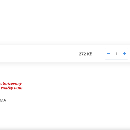
272 Kč
autorizovaný
 značky PUIG
AMA