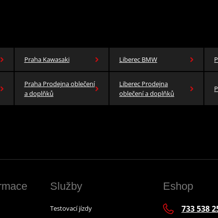
Praha Kawasaki
Liberec BMW
P
Praha Prodejna oblečení
Liberec Prodejna
P
a doplňků
oblečení a doplňků
ormace
Služby
Eshop
733 538 2
Testovací jízdy