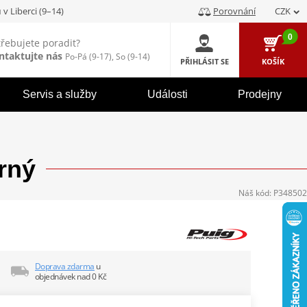
u
v Liberci (9–14)
Porovnání
CZK
0
třebujete poradit?
ntaktujte nás
Po-Pá (9-17), So (9-14)
PŘIHLÁSIT SE
KOŠÍK
Servis a služby
Události
Prodejny
rný
Náš kód:
P348502
Doprava zdarma
u
objednávek nad 0 Kč