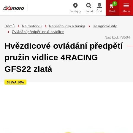
0
Prodejny
Hledat
Účet
Košík
Menu
Hledat
Domů
Na motorku
Náhradní díly a tuning
Designové díly
Ovládání předpětí pružin vidlice
Náš kód:
P8604
Hvězdicové ovládání předpětí
pružin vidlice 4RACING
GFS22 zlatá
SLEVA 50%