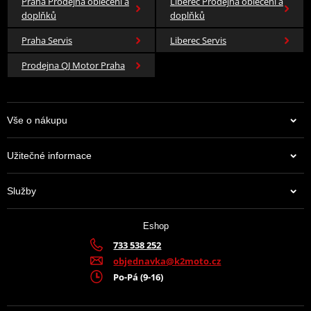
Praha Prodejna oblečení a
Liberec Prodejna oblečení a
doplňků
doplňků
Praha Servis
Liberec Servis
Prodejna QJ Motor Praha
Vše o nákupu
Užitečné informace
Služby
Eshop
733 538 252
objednavka@k2moto.cz
Po-Pá (9-16)