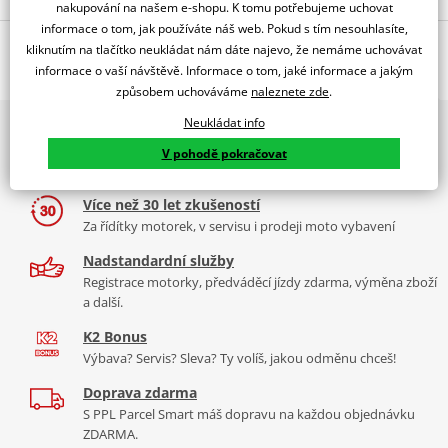
nakupování na našem e-shopu. K tomu potřebujeme uchovat
informace o tom, jak používáte náš web. Pokud s tím nesouhlasíte,
Jsme autorizovaný
O výrobci
dealer značky 4RACING
kliknutím na tlačítko neukládat nám dáte najevo, že nemáme uchovávat
informace o vaší návštěvě. Informace o tom, jaké informace a jakým
způsobem uchováváme
naleznete zde
.
Neukládat info
2x multibrand showroom
Značka 4Racing vznikla roku 2005 pod záštitou společnosti Tamarri
9 značek motocyklů, servis, oblečení, doplňky i náhradní
V pohodě pokračovat
s.r.l., která se již přes 30 let specializuje ve výrobě součástek do
díly, to vše v Praze a Liberci
výrobních strojů. I díky těmto zkušenostem 4Racing
Více než 30 let zkušeností
nabízí
výrobky té nejvyšší kvality
a spolupracuje s předními
Za řídítky motorek, v servisu i prodeji moto vybavení
výrobci motocyklů jako je například
Aprilia, Honda, Suzuki či
Yamaha.
Více informací o značce
Nadstandardní služby
Registrace motorky, předváděcí jízdy zdarma, výměna zboží
Zobrazit všechny produkty
značky 4RACING
a další.
K2 Bonus
Výbava? Servis? Sleva? Ty volíš, jakou odměnu chceš!
Doprava zdarma
S PPL Parcel Smart máš dopravu na každou objednávku
ZDARMA.