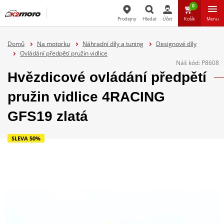
0
Prodejny
Hledat
Účet
Košík
Menu
Hledat
Domů
Na motorku
Náhradní díly a tuning
Designové díly
Ovládání předpětí pružin vidlice
Náš kód:
P8608
Hvězdicové ovládání předpětí
pružin vidlice 4RACING
GFS19 zlatá
SLEVA 50%