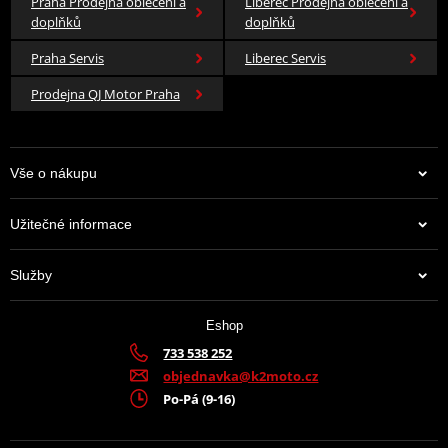
Praha Prodejna oblečení a
Liberec Prodejna oblečení a
doplňků
doplňků
Praha Servis
Liberec Servis
Prodejna QJ Motor Praha
Vše o nákupu
Užitečné informace
Služby
Eshop
733 538 252
objednavka@k2moto.cz
Po-Pá (9-16)