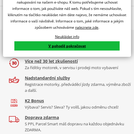
nakupování na našem e-shopu. K tomu potřebujeme uchovat
informace o tom, jak používáte náš web. Pokud s tím nesouhlasíte,
Jsme autorizovaný
O výrobci
dealer značky 4RACING
kliknutím na tlačítko neukládat nám dáte najevo, že nemáme uchovávat
informace o vaší návštěvě. Informace o tom, jaké informace a jakým
způsobem uchováváme
naleznete zde
.
Neukládat info
2x multibrand showroom
Značka 4Racing vznikla roku 2005 pod záštitou společnosti Tamarri
9 značek motocyklů, servis, oblečení, doplňky i náhradní
V pohodě pokračovat
s.r.l., která se již přes 30 let specializuje ve výrobě součástek do
díly, to vše v Praze a Liberci
výrobních strojů. I díky těmto zkušenostem 4Racing
Více než 30 let zkušeností
nabízí
výrobky té nejvyšší kvality
a spolupracuje s předními
Za řídítky motorek, v servisu i prodeji moto vybavení
výrobci motocyklů jako je například
Aprilia, Honda, Suzuki či
Yamaha.
Více informací o značce
Nadstandardní služby
Registrace motorky, předváděcí jízdy zdarma, výměna zboží
Zobrazit všechny produkty
značky 4RACING
a další.
K2 Bonus
Výbava? Servis? Sleva? Ty volíš, jakou odměnu chceš!
Doprava zdarma
S PPL Parcel Smart máš dopravu na každou objednávku
ZDARMA.