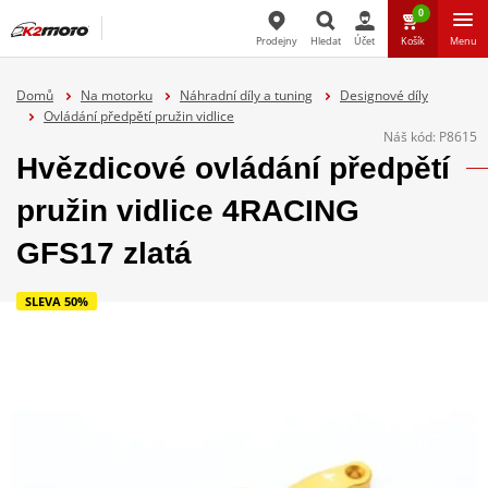
0
Prodejny
Hledat
Účet
Košík
Menu
Hledat
Domů
Na motorku
Náhradní díly a tuning
Designové díly
Ovládání předpětí pružin vidlice
Náš kód:
P8615
Hvězdicové ovládání předpětí
pružin vidlice 4RACING
GFS17 zlatá
SLEVA 50%