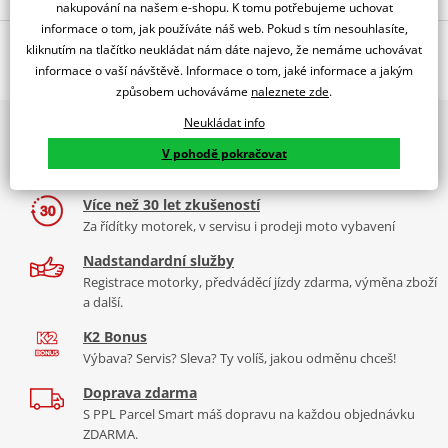
nakupování na našem e-shopu. K tomu potřebujeme uchovat
informace o tom, jak používáte náš web. Pokud s tím nesouhlasíte,
Jsme autorizovaný
O výrobci
dealer značky 4RACING
kliknutím na tlačítko neukládat nám dáte najevo, že nemáme uchovávat
informace o vaší návštěvě. Informace o tom, jaké informace a jakým
způsobem uchováváme
naleznete zde
.
Neukládat info
2x multibrand showroom
Značka 4Racing vznikla roku 2005 pod záštitou společnosti Tamarri
9 značek motocyklů, servis, oblečení, doplňky i náhradní
V pohodě pokračovat
s.r.l., která se již přes 30 let specializuje ve výrobě součástek do
díly, to vše v Praze a Liberci
výrobních strojů. I díky těmto zkušenostem 4Racing
Více než 30 let zkušeností
nabízí
výrobky té nejvyšší kvality
a spolupracuje s předními
Za řídítky motorek, v servisu i prodeji moto vybavení
výrobci motocyklů jako je například
Aprilia, Honda, Suzuki či
Yamaha.
Více informací o značce
Nadstandardní služby
Registrace motorky, předváděcí jízdy zdarma, výměna zboží
Zobrazit všechny produkty
značky 4RACING
a další.
K2 Bonus
Výbava? Servis? Sleva? Ty volíš, jakou odměnu chceš!
Doprava zdarma
S PPL Parcel Smart máš dopravu na každou objednávku
ZDARMA.