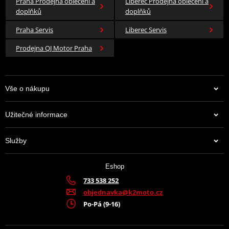
Praha Prodejna oblečení a
Liberec Prodejna oblečení a
doplňků
doplňků
Praha Servis
Liberec Servis
Prodejna QJ Motor Praha
Vše o nákupu
Užitečné informace
Služby
Eshop
733 538 252
objednavka@k2moto.cz
Po-Pá (9-16)