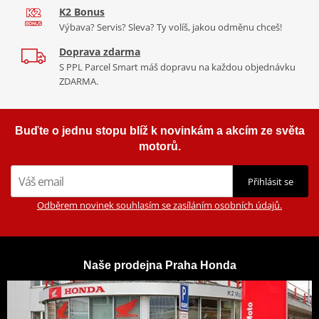
K2 Bonus
Výbava? Servis? Sleva? Ty volíš, jakou odměnu chceš!
Doprava zdarma
S PPL Parcel Smart máš dopravu na každou objednávku
ZDARMA.
Buďte o jednu stopu blíž k novinkám a akcím ze světa
motorů.
Přihlásit se
Odběrem novinek souhlasím se zasíláním osobních údajů.
Naše prodejna Praha Honda