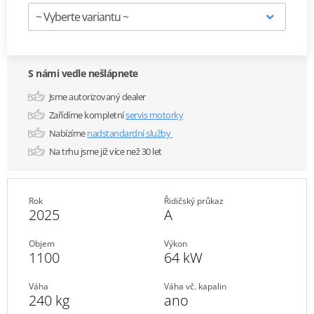
S námi vedle nešlápnete
Jsme autorizovaný dealer
Zařídíme kompletní
servis motorky
Nabízíme
nadstandardní služby
Na trhu jsme již více než 30 let
Rok
Řidičský průkaz
2025
A
Objem
Výkon
1100
64 kW
Váha
Váha vč. kapalin
240 kg
ano