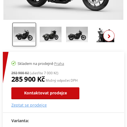
Zo
Skladem na prodejně
Praha
292 900 Kč
(ušetříte 7 000 Kč)
285 900 Kč
Možný odpočet DPH
Kontaktovat prodejce
Zeptat se prodejce
Varianta: