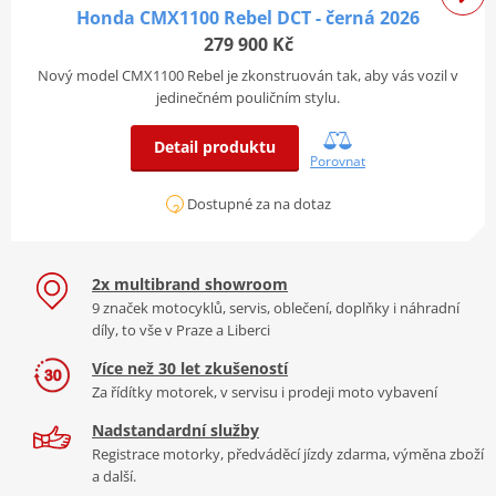
odpružení
Honda CMX1100 Rebel DCT - černá 2026
279 900 Kč
Rám a rozměry
Nový model CMX1100 Rebel je zkonstruován tak, aby vás vozil v
jedinečném pouličním stylu.
Výška sedadla
700 mm
Detail produktu
Pohotovostní hmotnost
240 kg
Porovnat
Pohotovostní hmotnost vč.
ELEKTRONICKÁ KONTROLA
ano
Dostupné za na dotaz
kapalin
Systém
Throttle By Wire
nabízí režimy Standard,
Světlá výška
120 mm
Sport a Rain. Nechybí
Honda Selectable Torque
Rozvor
1 520 mm
2x multibrand showroom
Control (HSTC)
, Wheelie Control a možnost
9 značek motocyklů, servis, oblečení, doplňky i náhradní
individuálního nastavení výkonu i brzdění
2 240 x 853 x 1 115
D x Š x V
díly, to vše v Praze a Liberci
motorem.
mm
Více než 30 let zkušeností
Zadní pneumatika
180/65B16 M/C
Za řídítky motorek, v servisu i prodeji moto vybavení
Přední pneumatika
130/70B18 M/C
Nadstandardní služby
Objem palivové nádrže
13.6 litrů
Registrace motorky, předváděcí jízdy zdarma, výměna zboží
a další.
Typ rámu
Ocelový rám