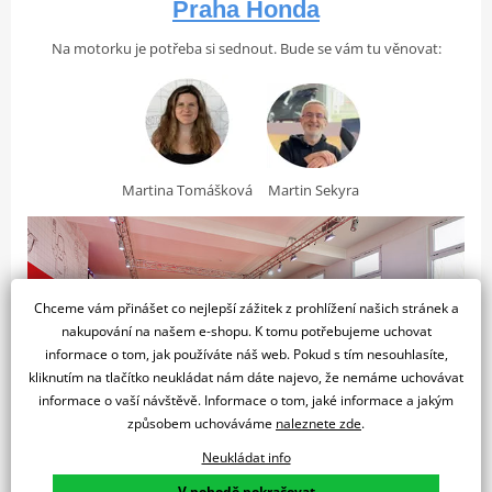
poměru a charakteristickému zvuku výfuku nabízí Rebel
Zdvihový
Praha Honda
1084 cm³
objem
přesně ten surový projev, který od velkého cruiseru
Na motorku je potřeba si sednout. Bude se vám tu věnovat:
čekáš.
Palivový
12 000 Kč
PGM-FI elektronické vstřikování paliva
systém
NA PŘÍSLUŠENSTVÍ
Ventilový
SOHC
(Vyberte si doplňky podle svého gusta)
rozvod
Kompresní
Martina Tomášková
Martin Sekyra
10,5:1
9 999 Kč
1 389 Kč
poměr
Skladem
Skladem
Vrtání x
92 x 81,5 mm
VÍCE O PROGRAMU K2 BONUS →
zdvih
Kapalinou chlazený čtyřtaktní řadový
Chceme vám přinášet co nejlepší zážitek z prohlížení našich stránek a
Typ
dvouválec s 8 ventily, přesazenými
nakupování na našem e-shopu. K tomu potřebujeme uchovat
motoru
ojničními čepy na klikové hřídeli o 270° a
informace o tom, jak používáte náš web. Pokud s tím nesouhlasíte,
ventilovým rozvodem SOHC, Euro 5
kliknutím na tlačítko neukládat nám dáte najevo, že nemáme uchovávat
informace o vaší návštěvě. Informace o tom, jaké informace a jakým
způsobem uchováváme
naleznete zde
.
Výkon a Převodovka
Neukládat info
Dvě vícelamelové spojky v
V pohodě pokračovat