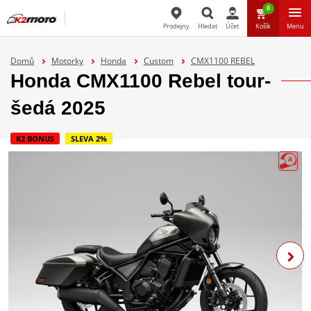
0
Prodejny
Hledat
Účet
Košík
Menu
Hledat
Domů
Motorky
Honda
Custom
CMX1100 REBEL
Honda CMX1100 Rebel tour-
šedá 2025
K2 BONUS
SLEVA 2%