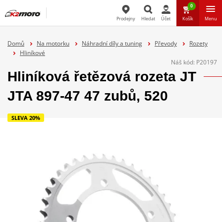
0
Prodejny
Hledat
Účet
Košík
Menu
Hledat
Domů
Na motorku
Náhradní díly a tuning
Převody
Rozety
Hliníkové
Náš kód:
P20197
Hliníková řetězová rozeta JT
JTA 897-47 47 zubů, 520
SLEVA 20%