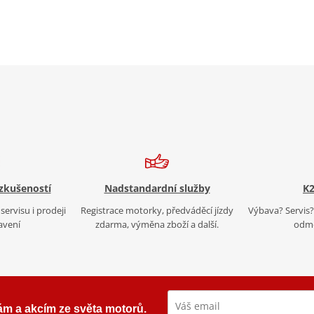
 zkušeností
Nadstandardní služby
K2
servisu i prodeji
Registrace motorky, předváděcí jízdy
Výbava? Servis? 
avení
zdarma, výměna zboží a další.
odmě
ám a akcím ze světa motorů.