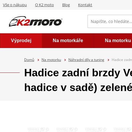
Vše o nákupu
O K2 moto
Blog
Kontakt
Výprodej
Na motorkáře
Na motorku
Domů
Na motorku
Náhradní díly a tuning
Hadice zadn
Hadice zadní brzdy
hadice v sadě) zelen