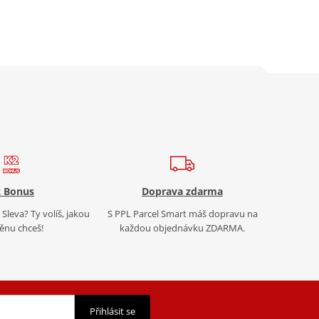
 Bonus
Doprava zdarma
Sleva? Ty volíš, jakou
S PPL Parcel Smart máš dopravu na
nu chceš!
každou objednávku ZDARMA.
Přihlásit se