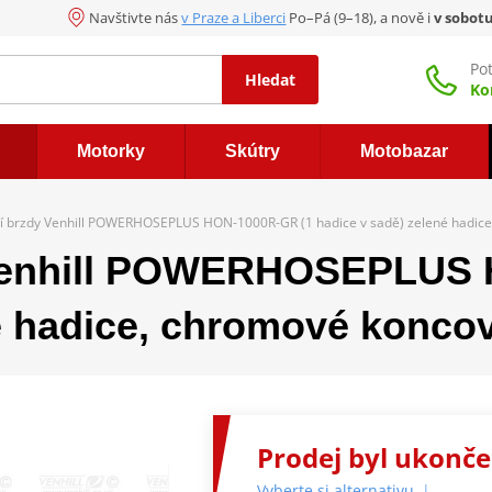
Navštivte nás
v Praze a Liberci
Po–Pá (9–18), a nově i
v sobot
Po
Hledat
Ko
Motorky
Skútry
Motobazar
í brzdy Venhill POWERHOSEPLUS HON-1000R-GR (1 hadice v sadě) zelené hadic
 Venhill POWERHOSEPLUS
é hadice, chromové konco
Prodej byl ukonč
Vyberte si alternativu