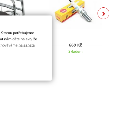
. K tomu potřebujeme
dat nám dáte najevo, že
 145 Kč
669 Kč
 uchováváme
naleznete
kladem
Skladem