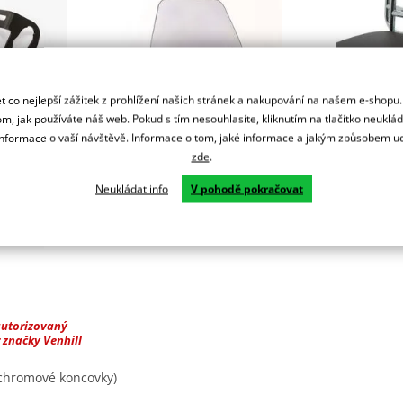
 co nejlepší zážitek z prohlížení našich stránek a nakupování na našem e-shopu
m, jak používáte náš web. Pokud s tím nesouhlasíte, kliknutím na tlačítko neuklá
č
1 908 Kč
6
formace o vaší návštěvě. Informace o tom, jaké informace a jakým způsobem
zde
.
em
Skladem
S
Neukládat info
V pohodě pokračovat
autorizovaný
 značky Venhill
chromové koncovky)