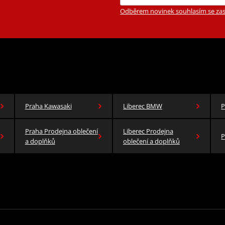
Odběrem novinek souhlasím se zas
Praha Kawasaki
Liberec BMW
P
Praha Prodejna oblečení
Liberec Prodejna
P
a doplňků
oblečení a doplňků