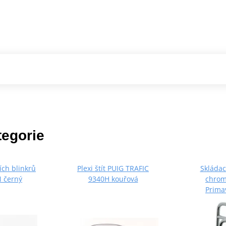
tegorie
ích blinkrů
Plexi štít PUIG TRAFIC
Skládac
 černý
9340H kouřová
chrom
Prima