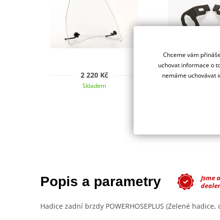
Chceme vám přinášet
uchovat informace o to
2 220 Kč
320 K
nemáme uchovávat in
Skladem
Sklad
Jsme 
Popis a parametry
dealer
Hadice zadní brzdy POWERHOSEPLUS (Zelené hadice, 