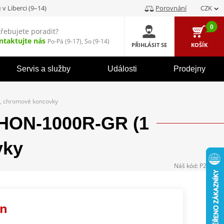
u
v Liberci (9–14)
Porovnání
CZK
0
třebujete poradit?
ntaktujte nás
Po-Pá (9-17), So (9-14)
PŘIHLÁSIT SE
KOŠÍK
Servis a služby
Události
Prodejny
e, chromové koncovky
 HON-1000R-GR (1
vky
Náš kód:
P212787
en