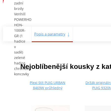
Popis a parametry
Nejoblíbenější kousky z ka
Plexi štít PUIG URBAN
Držák origináln
8469W průhledný
PUIG 9320N