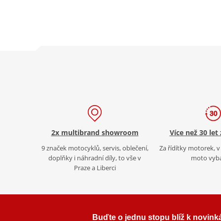
2x multibrand showroom
Více než 30 let
9 značek motocyklů, servis, oblečení,
Za řídítky motorek, v 
doplňky i náhradní díly, to vše v
moto vyb
Praze a Liberci
Buďte o jednu stopu blíž k novink