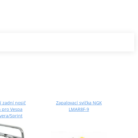
í zadní nosič
Zapalovací svíčka NGK
Olejo
 pro Vespa
LMAR8F-9
vera/Sprint