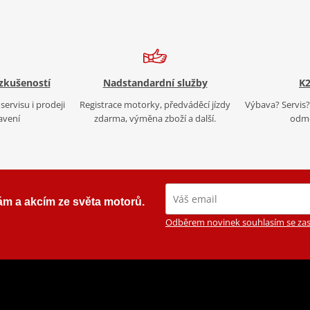
 zkušeností
Nadstandardní služby
K2
servisu i prodeji
Registrace motorky, předváděcí jízdy
Výbava? Servis? 
avení
zdarma, výměna zboží a další.
odmě
ám a akcím ze světa motorů.
Odběrem novinek souhlasím se zas