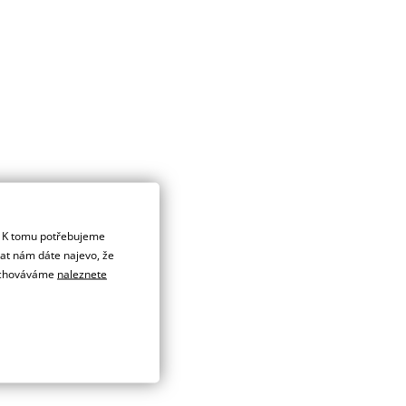
. K tomu potřebujeme
dat nám dáte najevo, že
 uchováváme
naleznete