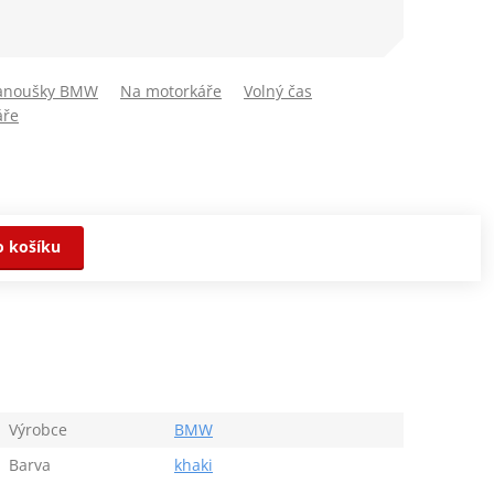
fanoušky BMW
Na motorkáře
Volný čas
áře
o košíku
Výrobce
BMW
Barva
khaki