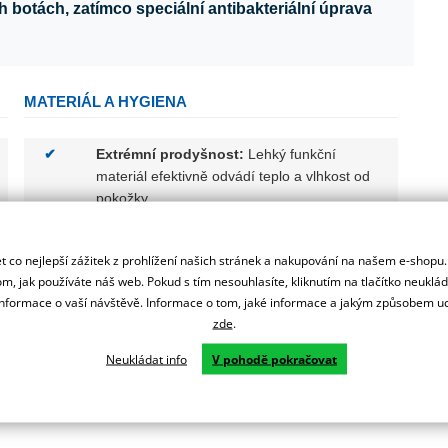
botách, zatímco speciální antibakteriální úprava
MATERIÁL A HYGIENA
✔
Extrémní prodyšnost:
Lehký funkční
materiál efektivně odvádí teplo a vlhkost od
pokožky.
✔
Antibakteriální složka:
Příměs potlačující
množení bakterií aktivně bojuje proti vzniku
 co nejlepší zážitek z prohlížení našich stránek a nakupování na našem e-shopu
m, jak používáte náš web. Pokud s tím nesouhlasíte, kliknutím na tlačítko neuklá
nepříjemného zápachu.
formace o vaší návštěvě. Informace o tom, jaké informace a jakým způsobem
✔
Letní optimalizace:
Speciálně vyvinuto pro
zde
.
náročné použití při vysokých venkovních
Neukládat info
V pohodě pokračovat
teplotách.