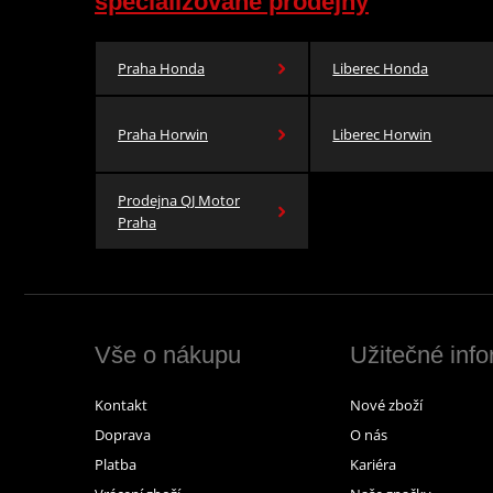
specializované prodejny
Praha Honda
Liberec Honda
Praha Horwin
Liberec Horwin
Prodejna QJ Motor
Praha
Vše o nákupu
Užitečné inf
Kontakt
Nové zboží
Doprava
O nás
Platba
Kariéra