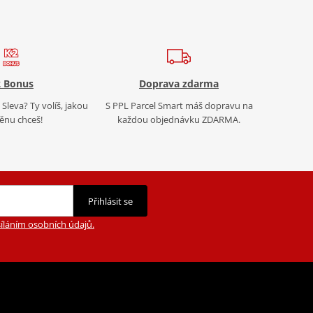
 Bonus
Doprava zdarma
Sleva? Ty volíš, jakou
S PPL Parcel Smart máš dopravu na
nu chceš!
každou objednávku ZDARMA.
Přihlásit se
íláním osobních údajů.