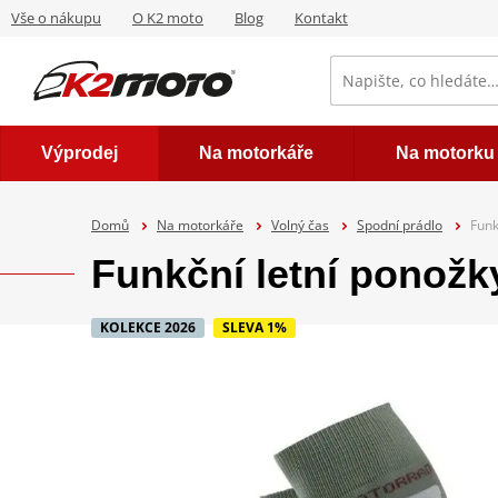
Vše o nákupu
O K2 moto
Blog
Kontakt
Výprodej
Na motorkáře
Na motorku
Domů
Na motorkáře
Volný čas
Spodní prádlo
Funk
Funkční letní ponožk
KOLEKCE 2026
SLEVA 1%