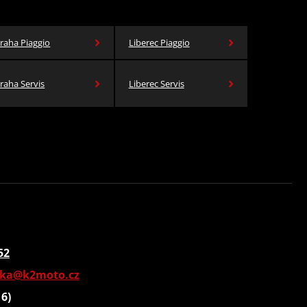
raha Piaggio
Liberec Piaggio
raha Servis
Liberec Servis
52
vka@k2moto.cz
16)