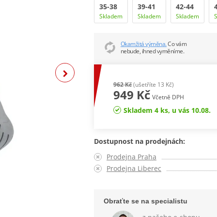
35-38
39-41
42-44
Skladem
Skladem
Skladem
Okamžitá výměna.
Co vám
nebude, ihned vyměníme.
962 Kč
(ušetříte 13 Kč)
949 Kč
Včetně DPH
Skladem 4 ks, u vás 10.08.
Dostupnost na prodejnách:
Prodejna Praha
Prodejna Liberec
Obraťte se na specialistu