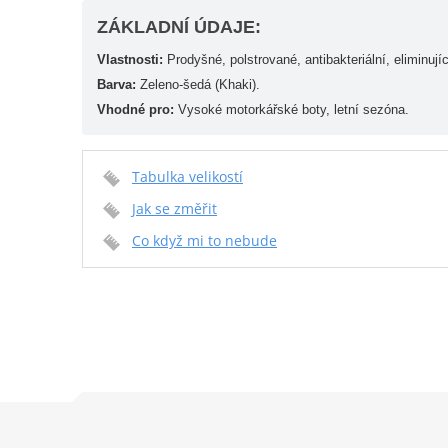
ZÁKLADNÍ ÚDAJE:
Vlastnosti:
Prodyšné, polstrované, antibakteriální, eliminují
Barva:
Zeleno-šedá (Khaki).
Vhodné pro:
Vysoké motorkářské boty, letní sezóna.
Tabulka velikostí
Jak se změřit
Co když mi to nebude