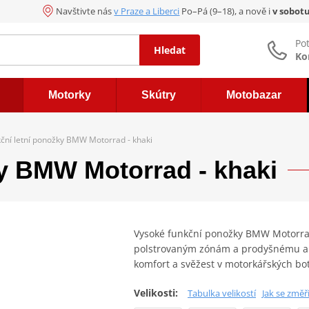
Navštivte nás
v Praze a Liberci
Po–Pá (9–18), a nově i
v sobot
Po
Hledat
Ko
Motorky
Skútry
Motobazar
ční letní ponožky BMW Motorrad - khaki
y BMW Motorrad - khaki
Vysoké funkční ponožky BMW Motorrad 
polstrovaným zónám a prodyšnému an
komfort a svěžest v motorkářských b
Velikosti:
Tabulka velikostí
Jak se změř