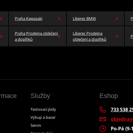
Praha Kawasaki
Liberec BMW
P
Praha Prodejna oblečení
Liberec Prodejna
P
a doplňků
oblečení a doplňků
ormace
Služby
Eshop
733 538 2
Testovací jízdy
Výkup a bazar
objedna
Servis
Po-Pá (9-