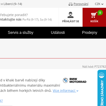
u
v Liberci (9–14)
Porovnání
CZK
0
třebujete poradit?
ntaktujte nás
Po-Pá (9-17), So (9-14)
PŘIHLÁSIT SE
KOŠÍK
Servis a služby
Události
Prodejny
Náš kód:
P723782
v khaki barvě nabízejí díky
tibakteriálnímu materiálu maximální
otách během horkých letních dnů.
Více informací
it?