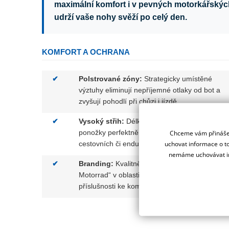
maximální komfort i v pevných motorkářských 
udrží vaše nohy svěží po celý den.
KOMFORT A OCHRANA
✔
Polstrované zóny:
Strategicky umístěné
výztuhy eliminují nepříjemné otlaky od bot a
zvyšují pohodlí při chůzi i jízdě.
✔
Vysoký střih:
Délka k lýtkům zajišťuje, že
ponožky perfektně sedí i ve vysokých
Chceme vám přinášet
uchovat informace o to
cestovních či enduro botách.
nemáme uchovávat in
✔
Branding:
Kvalitně tkaný nápis „BMW
Motorrad“ v oblasti holeně jako symbol
příslušnosti ke komunitě.