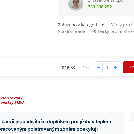
z našeho e-shopu
733 538 252
Zařazeno v kategoriích:
Dárky pro 
Spodní prádlo
🎁 Dárky pro motork
D
949 Kč
4 ks
autorizovaný
r značky BMW
barvě jsou ideálním doplňkem pro jízdu v teplém
ropracovaným polstrovaným zónám poskytují