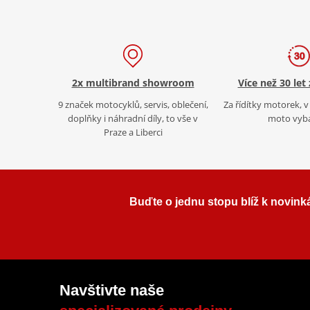
2x multibrand showroom
Více než 30 let
9 značek motocyklů, servis, oblečení,
Za řídítky motorek, v 
doplňky i náhradní díly, to vše v
moto vyb
Praze a Liberci
Buďte o jednu stopu blíž k novink
Navštivte naše