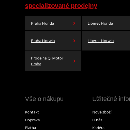
specializované prodejny
Praha Honda
Liberec Honda
Praha Horwin
Liberec Horwin
Prodejna QJ Motor
Praha
Vše o nákupu
Užitečné inf
Kontakt
Nové zboží
Doprava
O nás
Platba
Kariéra