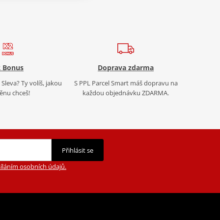
 Bonus
Doprava zdarma
Sleva? Ty volíš, jakou
S PPL Parcel Smart máš dopravu na
nu chceš!
každou objednávku ZDARMA.
Přihlásit se
íláním osobních údajů.