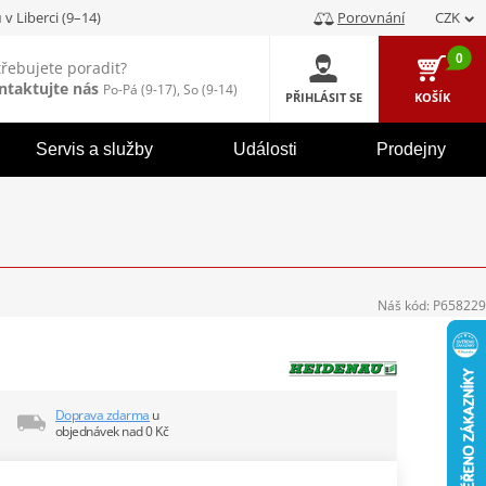
u
v Liberci (9–14)
Porovnání
CZK
0
třebujete poradit?
ntaktujte nás
Po-Pá (9-17), So (9-14)
PŘIHLÁSIT SE
KOŠÍK
Servis a služby
Události
Prodejny
Náš kód:
P658229
Doprava zdarma
u
objednávek nad 0 Kč