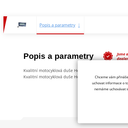
Popis a parametry
Jsme 
Popis a parametry
deale
Kvalitní motocyklová duše Heidenau.
Kvalitní motocyklová duše Heidenau s ventilem 34G - r
Chceme vám přinášet
uchovat informace o to
nemáme uchovávat in