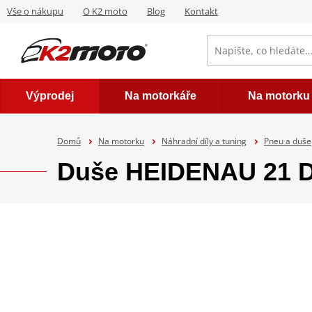
Vše o nákupu
O K2 moto
Blog
Kontakt
Výprodej
Na motorkáře
Na motorku
Domů
Na motorku
Náhradní díly a tuning
Pneu a duše
Duše HEIDENAU 21 D