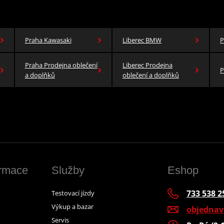
Praha Kawasaki
Liberec BMW
P
Praha Prodejna oblečení
Liberec Prodejna
P
a doplňků
oblečení a doplňků
ormace
Služby
Eshop
733 538 2
Testovací jízdy
Výkup a bazar
objedna
Servis