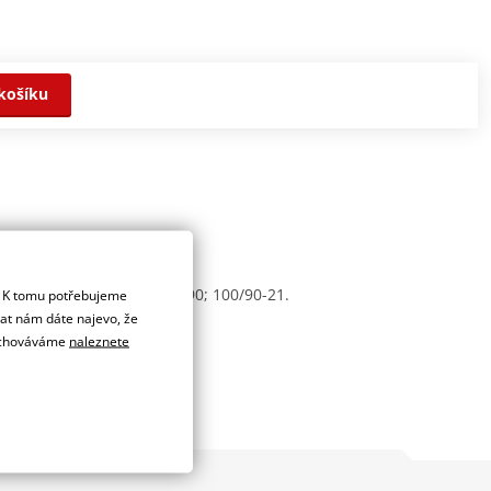
košíku
3,50; 80/100; 90/100; 90/90; 100/90-21.
. K tomu potřebujeme
dat nám dáte najevo, že
 uchováváme
naleznete