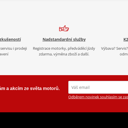
 zkušeností
Nadstandardní služby
K2
servisu i prodeji
Registrace motorky, předváděcí jízdy
Výbava? Servis? 
avení
zdarma, výměna zboží a další.
odmě
ám a akcím ze světa motorů.
Odběrem novinek souhlasím se zas