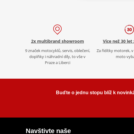
2x multibrand showroom
Více než 30 let
9 značek motocyklů, servis, oblečení,
Za řídítky motorek, v 
doplňky i náhradní díly, to vše v
moto vyb
Praze a Liberci
Buďte o jednu stopu blíž k novink
Navštivte naše