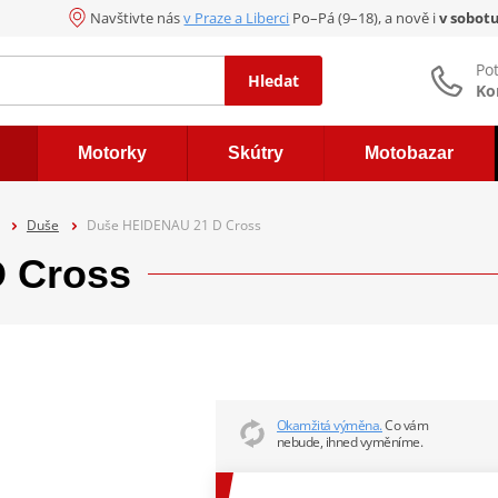
Navštivte nás
v Praze a Liberci
Po–Pá (9–18), a nově i
v sobot
Po
Hledat
Ko
Motorky
Skútry
Motobazar
Duše
Duše HEIDENAU 21 D Cross
 Cross
Okamžitá výměna.
Co vám
nebude, ihned vyměníme.