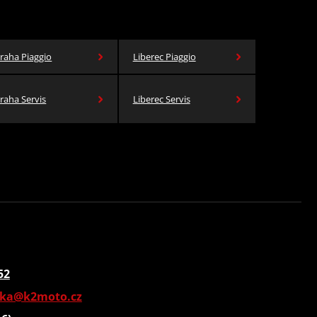
raha Piaggio
Liberec Piaggio
raha Servis
Liberec Servis
52
vka@k2moto.cz