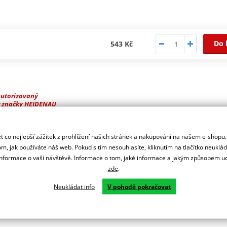
Do 
543 Kč
autorizovaný
r značky HEIDENAU
ovný středový kovový ø 8 mm, pro pneumatiky o rozměru 3,00; 3,25; 
 co nejlepší zážitek z prohlížení našich stránek a nakupování na našem e-shopu
m, jak používáte náš web. Pokud s tím nesouhlasíte, kliknutím na tlačítko neuklá
formace o vaší návštěvě. Informace o tom, jaké informace a jakým způsobem
zde
.
Neukládat info
V pohodě pokračovat