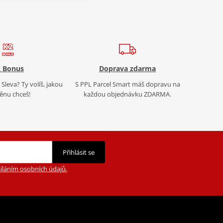
 Bonus
Doprava zdarma
Sleva? Ty volíš, jakou
S PPL Parcel Smart máš dopravu na
nu chceš!
každou objednávku ZDARMA.
Přihlásit se
íláním osobních údajů.