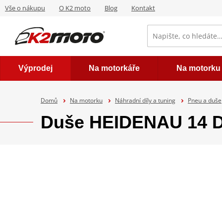
Vše o nákupu
O K2 moto
Blog
Kontakt
Výprodej
Na motorkáře
Na motorku
Domů
Na motorku
Náhradní díly a tuning
Pneu a duše
Duše HEIDENAU 14 D