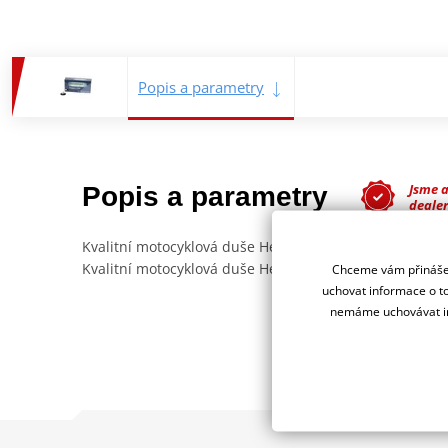
Popis a parametry
Jsme 
Popis a parametry
deale
Kvalitní motocyklová duše Heidenau.
Kvalitní motocyklová duše Heidenau s ventilem 34G - 
Chceme vám přinášet
uchovat informace o to
nemáme uchovávat in