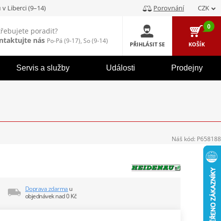
u
v Liberci (9–14)
Porovnání
CZK
0
třebujete poradit?
ntaktujte nás
Po-Pá (9-17), So (9-14)
PŘIHLÁSIT SE
KOŠÍK
Servis a služby
Události
Prodejny
Náš kód:
P658188
Doprava zdarma
u
objednávek nad 0 Kč