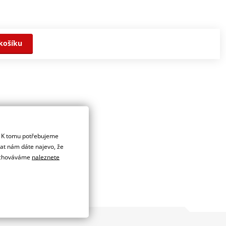
košíku
/100-14.
. K tomu potřebujeme
dat nám dáte najevo, že
 uchováváme
naleznete