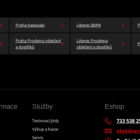
Praha Kawasaki
Liberec BMW
P
Praha Prodejna oblečení
Liberec Prodejna
P
a doplňků
oblečení a doplňků
ormace
Služby
Eshop
733 538 2
Testovací jízdy
Výkup a bazar
objedna
Servis