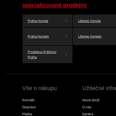
specializované prodejny
Praha Honda
Liberec Honda
Praha Horwin
Liberec Horwin
Prodejna QJ Motor
Praha
Vše o nákupu
Užitečné inf
Kontakt
Nové zboží
Doprava
O nás
Platba
Kariéra