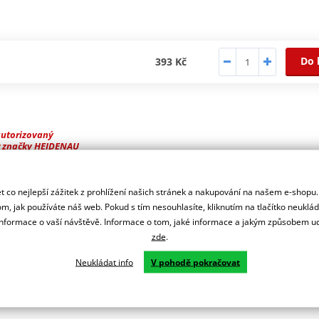
Do 
393 Kč
autorizovaný
r značky HEIDENAU
rovný středový kovový ø 8 mm, pro pneumatiky o rozměru 90/90; 90
 co nejlepší zážitek z prohlížení našich stránek a nakupování na našem e-shopu
m, jak používáte náš web. Pokud s tím nesouhlasíte, kliknutím na tlačítko neuklá
formace o vaší návštěvě. Informace o tom, jaké informace a jakým způsobem
zde
.
Neukládat info
V pohodě pokračovat