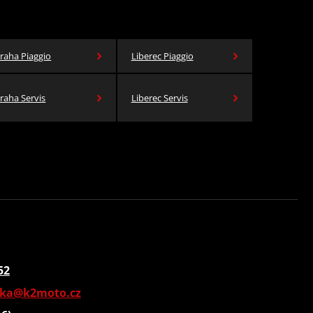
raha Piaggio
Liberec Piaggio
raha Servis
Liberec Servis
52
vka@k2moto.cz