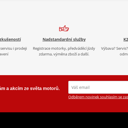
 zkušeností
Nadstandardní služby
K2
servisu i prodeji
Registrace motorky, předváděcí jízdy
Výbava? Servis? 
avení
zdarma, výměna zboží a další.
odmě
ám a akcím ze světa motorů.
Odběrem novinek souhlasím se zas