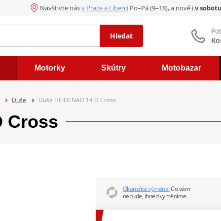
Navštivte nás
v Praze a Liberci
Po–Pá (9–18), a nově i
v sobot
Po
Hledat
Ko
Motorky
Skútry
Motobazar
Duše
Duše HEIDENAU 14 D Cross
 Cross
Okamžitá výměna.
Co vám
nebude, ihned vyměníme.