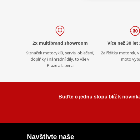
2x multibrand showroom
Více než 30 let
9 značek motocyklů, servis, oblečení,
Za řídítky motorek, v 
doplňky i náhradní díly, to vše v
moto vyb
Praze a Liberci
Buďte o jednu stopu blíž k novink
Navštivte naše