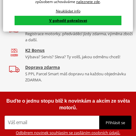
středový kovový ø 8 mm, pro pneumatiky o rozměru 3,50; 4,10;
způsobem uchováváme
naleznete zde
.
80/100; 90/100; 90/90; 100/90; 100/80; 110/80; 100/70; 120/70-14.
Více než 30 let zkušeností
Neukládat info
Za řídítky motorek, v servisu i prodeji moto vybavení
V pohodě pokračovat
Nadstandardní služby
Registrace motorky, předváděcí jízdy zdarma, výměna zboží
a další.
K2 Bonus
Výbava? Servis? Sleva? Ty volíš, jakou odměnu chceš!
Doprava zdarma
S PPL Parcel Smart máš dopravu na každou objednávku
ZDARMA.
Buďte o jednu stopu blíž k novinkám a akcím ze světa
motorů.
Přihlásit se
Odběrem novinek souhlasím se zasíláním osobních údajů.