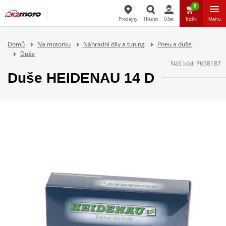
0
Prodejny
Hledat
Účet
Košík
Menu
Hledat
Domů
Na motorku
Náhradní díly a tuning
Pneu a duše
Duše
Náš kód:
P658187
Duše HEIDENAU 14 D