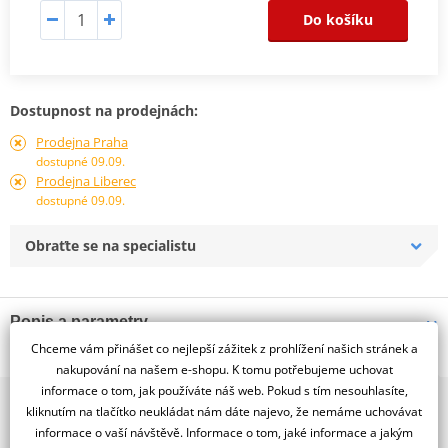
Do košíku
Dostupnost na prodejnách:
Prodejna Praha
dostupné 09.09.
Prodejna Liberec
dostupné 09.09.
Obraťte se na specialistu
Popis a parametry
Chceme vám přinášet co nejlepší zážitek z prohlížení našich stránek a
Jsme autorizovaný
nakupování na našem e-shopu. K tomu potřebujeme uchovat
dealer značky HEIDENAU
informace o tom, jak používáte náš web. Pokud s tím nesouhlasíte,
2x multibrand showroom
Kvalitní motocyklová duše Heidenau.
kliknutím na tlačítko neukládat nám dáte najevo, že nemáme uchovávat
9 značek motocyklů, servis, oblečení, doplňky i náhradní
Kvalitní motocyklová duše Heidenau s ventilem 34G - rovný
informace o vaší návštěvě. Informace o tom, jaké informace a jakým
díly, to vše v Praze a Liberci