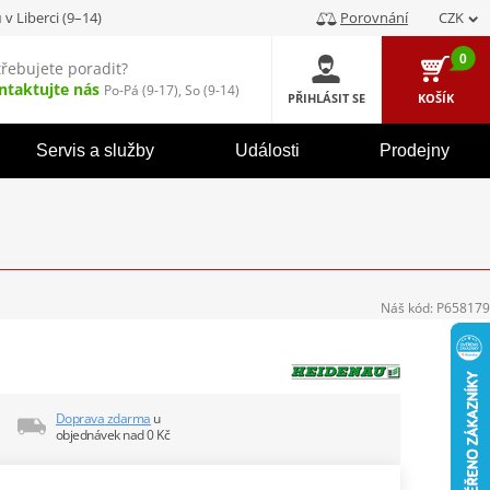
u
v Liberci (9–14)
Porovnání
CZK
0
třebujete poradit?
ntaktujte nás
Po-Pá (9-17), So (9-14)
PŘIHLÁSIT SE
KOŠÍK
Servis a služby
Události
Prodejny
Náš kód:
P658179
Doprava zdarma
u
objednávek nad 0 Kč