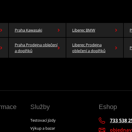
Praha Kawasaki
Liberec BMW
P
Praha Prodejna oblečení
Liberec Prodejna
P
a doplňků
oblečení a doplňků
ormace
Služby
Eshop
733 538 2
Testovací jízdy
Výkup a bazar
objedna