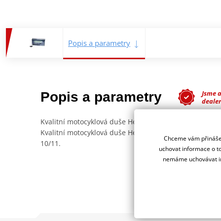
Popis a parametry
Jsme 
Popis a parametry
deale
Kvalitní motocyklová duše Heidenau.
Kvalitní motocyklová duše Heidenau s ventilem 33G/90°
Chceme vám přinášet
10/11.
uchovat informace o to
nemáme uchovávat in