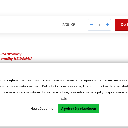
Do 
360 Kč
autorizovaný
r značky HEIDENAU
 - zahnutý středový kovový ø 8 mm, pro pneumatiky o rozměru 4,00;
 co nejlepší zážitek z prohlížení našich stránek a nakupování na našem e-shopu
m, jak používáte náš web. Pokud s tím nesouhlasíte, kliknutím na tlačítko neuklá
formace o vaší návštěvě. Informace o tom, jaké informace a jakým způsobem
zde
.
Neukládat info
V pohodě pokračovat