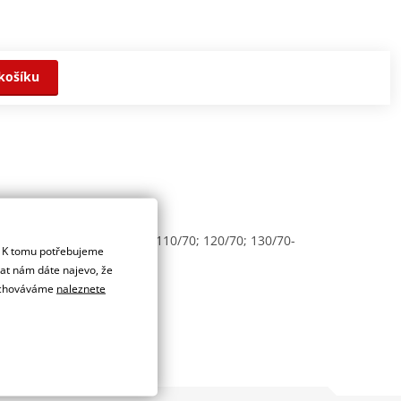
košíku
 110/90; 120/90; 130/90; 110/70; 120/70; 130/70-
. K tomu potřebujeme
dat nám dáte najevo, že
 uchováváme
naleznete