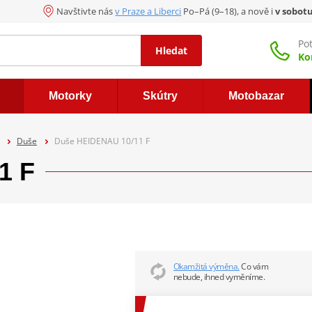
Navštivte nás
v Praze a Liberci
Po–Pá (9–18), a nově i
v sobot
Po
Hledat
Ko
Motorky
Skútry
Motobazar
Duše
Duše HEIDENAU 10/11 F
1 F
Okamžitá výměna.
Co vám
nebude, ihned vyměníme.