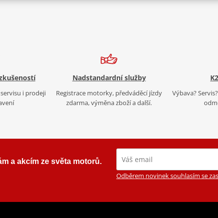
 zkušeností
Nadstandardní služby
K2
servisu i prodeji
Registrace motorky, předváděcí jízdy
Výbava? Servis? 
avení
zdarma, výměna zboží a další.
odmě
ám a akcím ze světa motorů.
Odběrem novinek souhlasím se zas