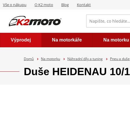
Vše o nákupu
O K2 moto
Blog
Kontakt
Výprodej
Na motorkáře
Na motorku
Domů
Na motorku
Náhradní díly a tuning
Pneu a duše
Duše HEIDENAU 10/1