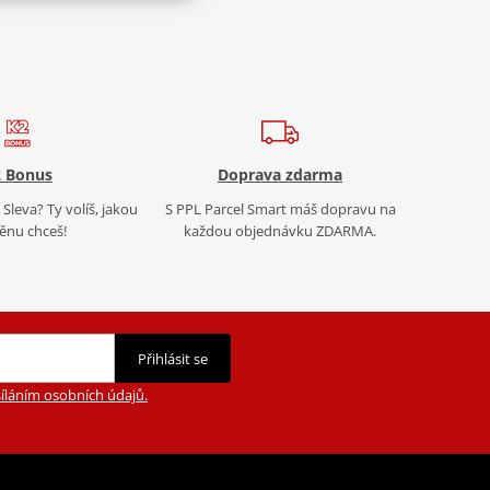
 Bonus
Doprava zdarma
Sleva? Ty volíš, jakou
S PPL Parcel Smart máš dopravu na
nu chceš!
každou objednávku ZDARMA.
Přihlásit se
íláním osobních údajů.