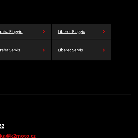
raha Piaggio
Liberec Piaggio
raha Servis
Liberec Servis
52
vka@k2moto.cz