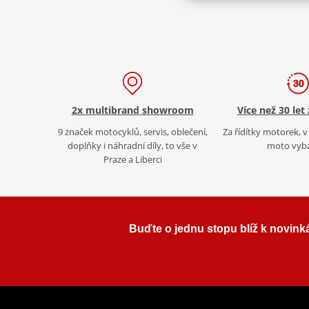
2x multibrand showroom
Více než 30 let
9 značek motocyklů, servis, oblečení,
Za řídítky motorek, v 
doplňky i náhradní díly, to vše v
moto vyb
Praze a Liberci
Buďte o jednu stopu blíž k novink