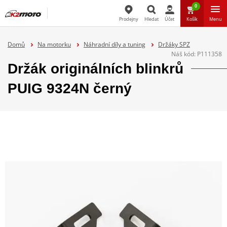
0
Prodejny
Hledat
Účet
Košík
Menu
Hledat
Domů
Na motorku
Náhradní díly a tuning
Držáky SPZ
Náš kód:
P111358
Držák originálních blinkrů
PUIG 9324N černý