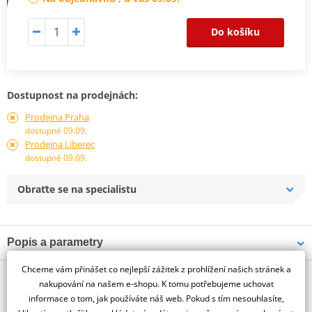
Do košíku
Dostupnost na prodejnách:
Prodejna Praha
dostupné 09.09.
Prodejna Liberec
dostupné 09.09.
Obraťte se na specialistu
Popis a parametry
Jsme autorizovaný
Chceme vám přinášet co nejlepší zážitek z prohlížení našich stránek a
O výrobci
dealer značky PUIG
nakupování na našem e-shopu. K tomu potřebujeme uchovat
informace o tom, jak používáte náš web. Pokud s tím nesouhlasíte,
OEM INDICATOR ADAPTORS KTM C/BLACK