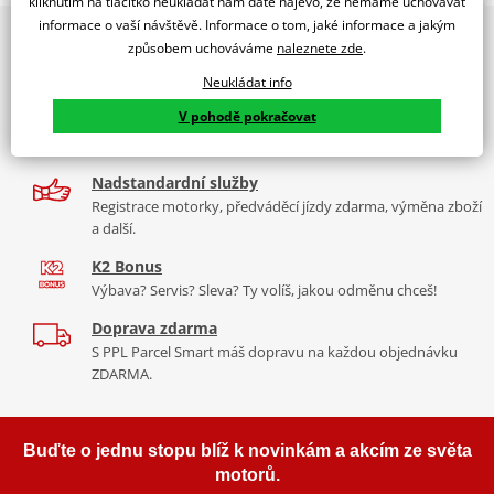
kliknutím na tlačítko neukládat nám dáte najevo, že nemáme uchovávat
PUIG byl založen v roce 1964 ve Španělsku. Vyrábí se ve městě
informace o vaší návštěvě. Informace o tom, jaké informace a jakým
2x multibrand showroom
Tabulka velikostí
Granollers poblíž Barcelony na ploše 8 000 m² v objektu, který se
způsobem uchováváme
naleznete zde
.
9 značek motocyklů, servis, oblečení, doplňky i náhradní
dělí na 3 části: komerční, odlitkovou a kovových součástek. Již 40
Jak se změřit
díly, to vše v Praze a Liberci
Neukládat info
let se účastní nejslavnějších závodů motocyklů po celém světě. V
Co když mi to nebude
V pohodě pokračovat
naší nabídce naleznete doplňky a příslušenství například: plexi,
Více než 30 let zkušeností
padací protektory a mnoho dalšího.
Za řídítky motorek, v servisu i prodeji moto vybavení
Nadstandardní služby
Zobrazit všechny produkty
značky PUIG
Registrace motorky, předváděcí jízdy zdarma, výměna zboží
a další.
K2 Bonus
Výbava? Servis? Sleva? Ty volíš, jakou odměnu chceš!
Doprava zdarma
S PPL Parcel Smart máš dopravu na každou objednávku
ZDARMA.
Buďte o jednu stopu blíž k novinkám a akcím ze světa
motorů.