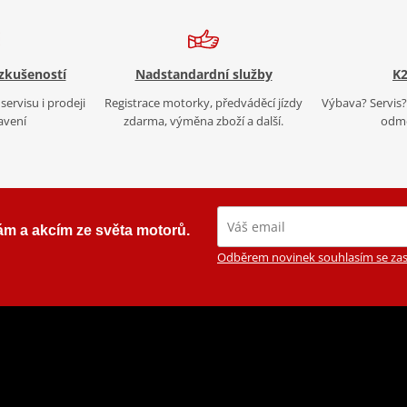
 zkušeností
Nadstandardní služby
K2
servisu i prodeji
Registrace motorky, předváděcí jízdy
Výbava? Servis? 
avení
zdarma, výměna zboží a další.
odmě
ám a akcím ze světa motorů.
Odběrem novinek souhlasím se zas