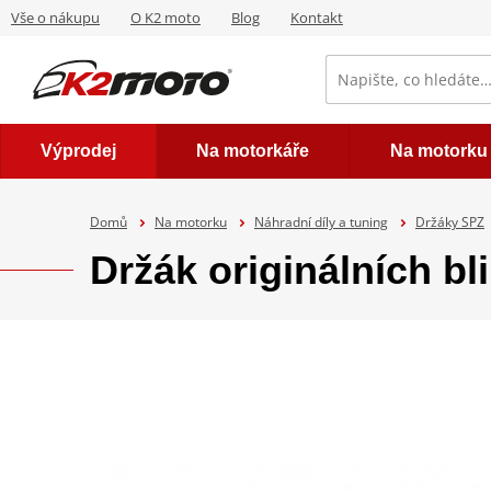
Vše o nákupu
O K2 moto
Blog
Kontakt
Výprodej
Na motorkáře
Na motorku
Domů
Na motorku
Náhradní díly a tuning
Držáky SPZ
Držák originálních b