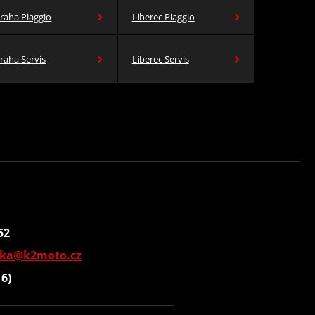
raha Piaggio
Liberec Piaggio
raha Servis
Liberec Servis
52
vka@k2moto.cz
16)