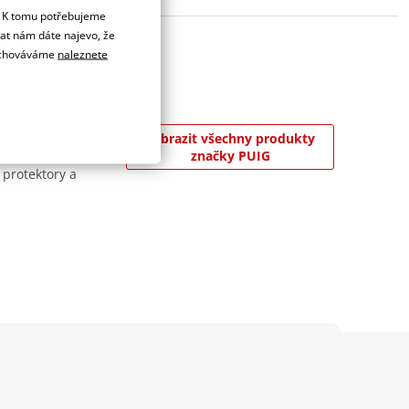
. K tomu potřebujeme
dat nám dáte najevo, že
 uchováváme
naleznete
 8 000 m² v
Zobrazit všechny produkty
jslavnějších závodů
značky PUIG
 protektory a