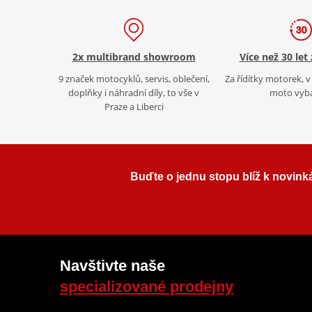
2x multibrand showroom
Více než 30 let
9 značek motocyklů, servis, oblečení,
Za řídítky motorek, v 
doplňky i náhradní díly, to vše v
moto vyb
Praze a Liberci
Buďte o jednu stopu blíž k novink
Navštivte naše
specializované prodejny