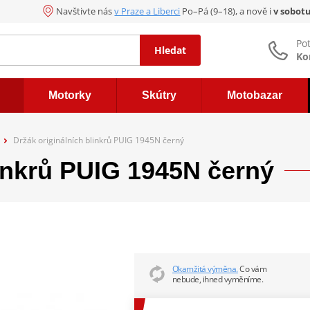
Navštivte nás
v Praze a Liberci
Po–Pá (9–18), a nově i
v sobot
Po
Hledat
Ko
Motorky
Skútry
Motobazar
Držák originálních blinkrů PUIG 1945N černý
linkrů PUIG 1945N černý
Okamžitá výměna.
Co vám
nebude, ihned vyměníme.