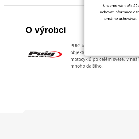
Chceme vám přinášet
uchovat informace o to
nemáme uchovávat in
O výrobci
PUIG byl založen v roce 1964 ve 
objektu, který se dělí na 3 části
motocyklů po celém světě. V naší
mnoho dalšího.