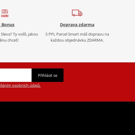
 Bonus
Doprava zdarma
Sleva? Ty volíš, jakou
S PPL Parcel Smart máš dopravu na
nu chceš!
každou objednávku ZDARMA.
Přihlásit se
íláním osobních údajů.