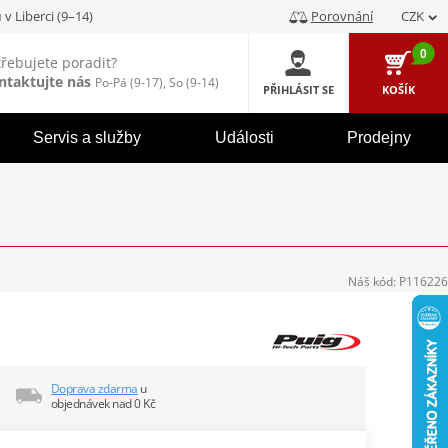
u
v Liberci (9–14)
Porovnání
CZK
0
třebujete poradit?
ntaktujte nás
Po-Pá (9-17), So (9-14)
PŘIHLÁSIT SE
KOŠÍK
Servis a služby
Události
Prodejny
Náš kód:
P116226
Doprava zdarma
u
objednávek nad 0 Kč