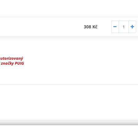
308 Kč
autorizovaný
 značky PUIG