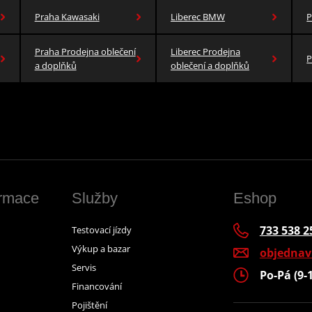
Praha Kawasaki
Liberec BMW
P
Praha Prodejna oblečení
Liberec Prodejna
P
a doplňků
oblečení a doplňků
ormace
Služby
Eshop
733 538 2
Testovací jízdy
Výkup a bazar
objedna
Servis
Po-Pá (9-
Financování
Pojištění