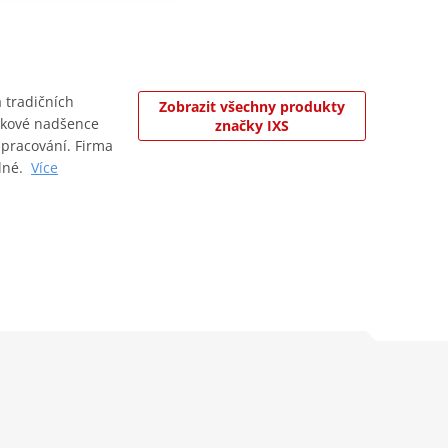
 tradičních
Zobrazit všechny produkty
takové nadšence
značky IXS
 zpracování. Firma
elné.
Více