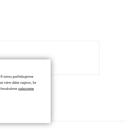
. K tomu potřebujeme
dat nám dáte najevo, že
 uchováváme
naleznete