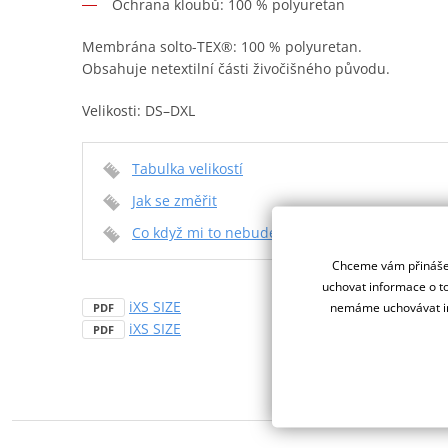
Ochrana kloubů: 100 % polyuretan
Membrána solto-TEX®: 100 % polyuretan.
Obsahuje netextilní části živočišného původu.
Velikosti: DS–DXL
Tabulka velikostí
Jak se změřit
Co když mi to nebude
Chceme vám přinášet
uchovat informace o to
iXS SIZE
nemáme uchovávat in
PDF
iXS SIZE
PDF