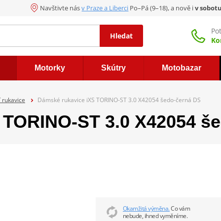
Navštivte nás
v Praze a Liberci
Po–Pá (9–18), a nově i
v sobot
Po
Hledat
Ko
Motorky
Skútry
Motobazar
í rukavice
Dámské rukavice iXS TORINO-ST 3.0 X42054 šedo-černá DS
 TORINO-ST 3.0 X42054 š
Okamžitá výměna.
Co vám
nebude, ihned vyměníme.