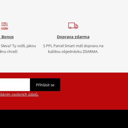
 Bonus
Doprava zdarma
Sleva? Ty volíš, jakou
S PPL Parcel Smart máš dopravu na
nu chceš!
každou objednávku ZDARMA.
Přihlásit se
íláním osobních údajů.