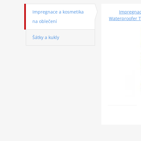
Impregnace a kosmetika
Impregna
Waterproofer T
na oblečení
Šátky a kukly
Kukla OXFOR