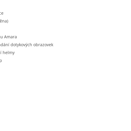
ce
pěna)
álu Amara
ádání dotykových obrazovek
í helmy
ip