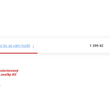
o by se vám hodit
1 399 Kč
autorizovaný
 značky IXS
.