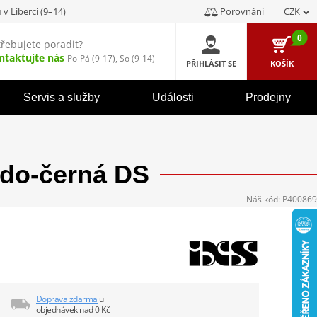
u
v Liberci (9–14)
Porovnání
CZK
0
třebujete poradit?
ntaktujte nás
Po-Pá (9-17), So (9-14)
PŘIHLÁSIT SE
KOŠÍK
Servis a služby
Události
Prodejny
edo-černá DS
Náš kód:
P400869
Doprava zdarma
u
objednávek nad 0 Kč