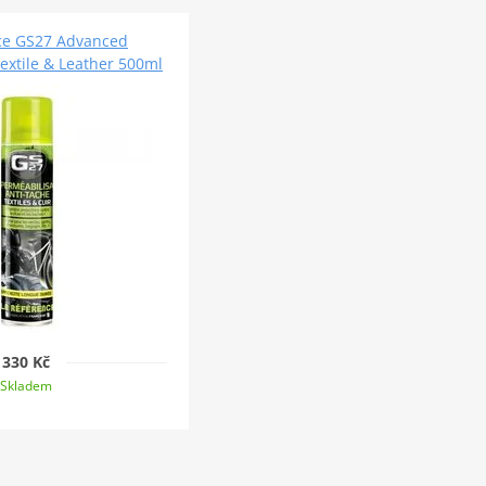
ce GS27 Advanced
extile & Leather 500ml
330 Kč
Skladem
D Balaclava Deluxe