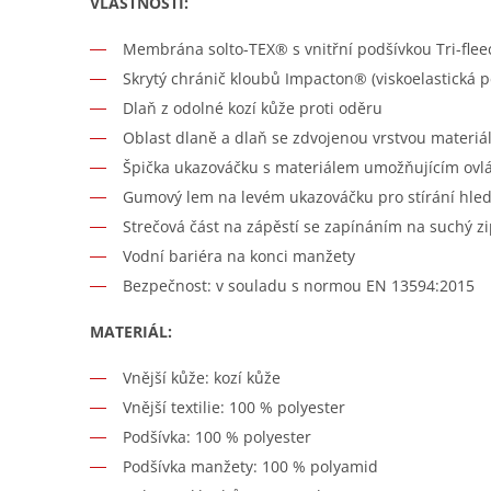
VLASTNOSTI:
Membrána solto-TEX® s vnitřní podšívkou Tri-flee
Skrytý chránič kloubů Impacton® (viskoelastická 
Dlaň z odolné kozí kůže proti oděru
Oblast dlaně a dlaň se zdvojenou vrstvou materi
Špička ukazováčku s materiálem umožňujícím ovl
Gumový lem na levém ukazováčku pro stírání hled
Strečová část na zápěstí se zapínáním na suchý z
Vodní bariéra na konci manžety
Bezpečnost: v souladu s normou EN 13594:2015
MATERIÁL:
Vnější kůže: kozí kůže
Vnější textilie: 100 % polyester
Podšívka: 100 % polyester
Podšívka manžety: 100 % polyamid