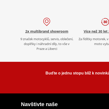
2x multibrand showroom
Více než 30 let
9 značek motocyklů, servis, oblečení,
Za řídítky motorek, v 
doplňky i náhradní díly, to vše v
moto vyb
Praze a Liberci
Buďte o jednu stopu blíž k novink
Sklade
Navštivte naše