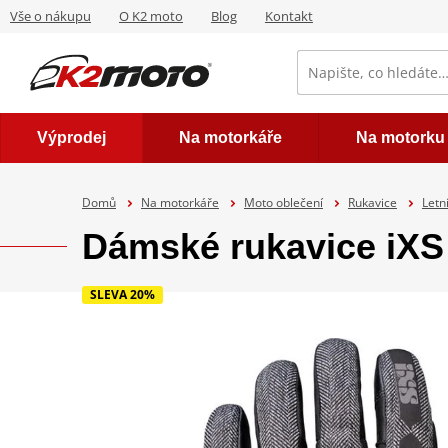
Vše o nákupu
O K2 moto
Blog
Kontakt
Výprodej
Na motorkáře
Na motorku
Domů
Na motorkáře
Moto oblečení
Rukavice
Letn
Dámské rukavice iXS
SLEVA 20%