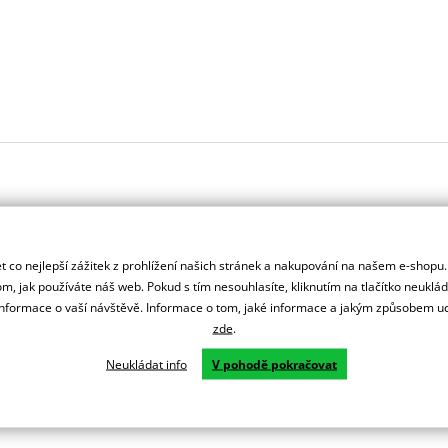
 co nejlepší zážitek z prohlížení našich stránek a nakupování na našem e-shopu
m, jak používáte náš web. Pokud s tím nesouhlasíte, kliknutím na tlačítko neuklá
formace o vaší návštěvě. Informace o tom, jaké informace a jakým způsobem
zde
.
Neukládat info
V pohodě pokračovat