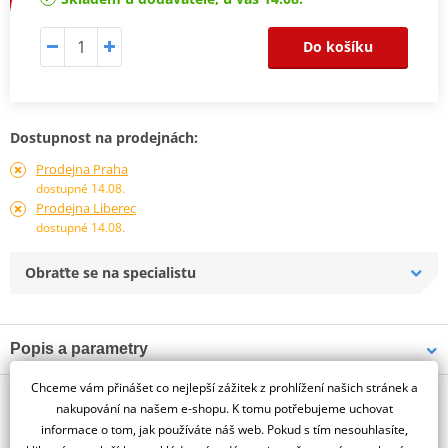
Do košíku
Dostupnost na prodejnách:
Prodejna Praha
dostupné 14.08.
Prodejna Liberec
dostupné 14.08.
Obraťte se na specialistu
Popis a parametry
Jsme autorizovaný
Chceme vám přinášet co nejlepší zážitek z prohlížení našich stránek a
Mohlo by se vám líbit
dealer značky MINT
nakupování na našem e-shopu. K tomu potřebujeme uchovat
informace o tom, jak používáte náš web. Pokud s tím nesouhlasíte,
Jedinečné složení tohoto prostředku pro čištění helmy a plexi