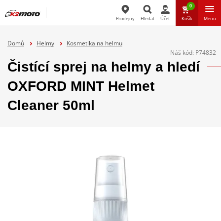
0
Prodejny
Hledat
Účet
Košík
Menu
Hledat
Domů
Helmy
Kosmetika na helmu
Náš kód:
P74832
Čistící sprej na helmy a hledí
OXFORD MINT Helmet
Cleaner 50ml