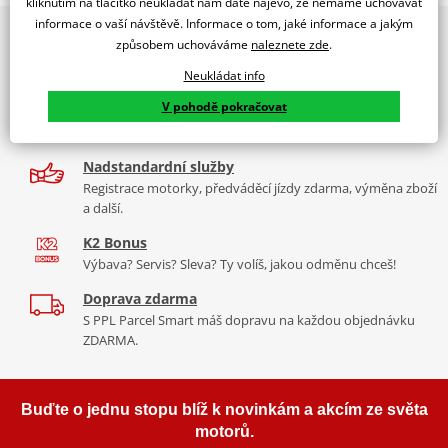
Čistící sprej na helmy a
kliknutím na tlačítko neukládat nám dáte najevo, že nemáme uchovávat
zanechá vaši helmu bez šmouh.
hledí OXFORD MINT Helmet
informace o vaší návštěvě. Informace o tom, jaké informace a jakým
2x multibrand showroom
Cleaner 250ml
způsobem uchováváme
naleznete zde
.
Nejlepší výsledky dosáhnete při použití hadříku z mikrovlákna
9 značek motocyklů, servis, oblečení, doplňky i náhradní
Neukládat info
Odstraňuje nečistoty, hmyz a mastné zbytky.
díly, to vše v Praze a Liberci
Snadná aplikace, rychle schne.
V pohodě pokračovat
Více než 30 let zkušeností
Bezpečné na všech površích.
Za řídítky motorek, v servisu i prodeji moto vybavení
Menší cestovní verze.
Nadstandardní služby
Registrace motorky, předváděcí jízdy zdarma, výměna zboží
a další.
K2 Bonus
Výbava? Servis? Sleva? Ty volíš, jakou odměnu chceš!
277 Kč
Doprava zdarma
Skladem
S PPL Parcel Smart máš dopravu na každou objednávku
ZDARMA.
Buďte o jednu stopu blíž k novinkám a akcím ze světa
motorů.