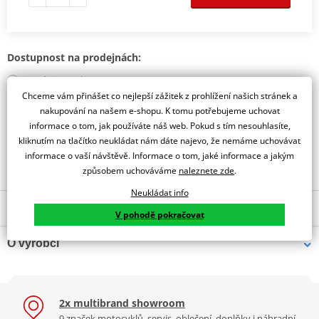
Dostupnost na prodejnách:
Prodejna Praha
zvolte variantu
Chceme vám přinášet co nejlepší zážitek z prohlížení našich stránek a
Prodejna Liberec
nakupování na našem e-shopu. K tomu potřebujeme uchovat
zvolte variantu
informace o tom, jak používáte náš web. Pokud s tím nesouhlasíte,
kliknutím na tlačítko neukládat nám dáte najevo, že nemáme uchovávat
Obraťte se na specialistu
informace o vaší návštěvě. Informace o tom, jaké informace a jakým
způsobem uchováváme
naleznete zde
.
Neukládat info
Popis a parametry
V pohodě pokračovat
Jsme autorizovaný
O výrobci
dealer značky Alpinestars
ALPINESTARS SEQUENCE KNEE
Alpinestars je
kvalitní značka
moto oblečení
proslulá jako největší
2x multibrand showroom
světový výrobce v oblasti profesionálních závodních produktů. Byla
Hybridní ochrana s důrazem na prodyšnost
9 značek motocyklů, servis, oblečení, doplňky i náhradní