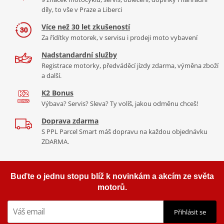
založena v roce 1963 panem Mazzarolem. Ten v roce 1965 navrhl a
díly, to vše v Praze a Liberci
vyrobil první revoluční
boty pro motorkáře
, které obsahovaly
bezpečnostní prvky, například chrániče holeně a ocelové přezky
Více než 30 let zkušeností
místo klasických tkaniček a stala se archetypem pro ochranu při
Za řídítky motorek, v servisu i prodeji moto vybavení
„Model Sequence definuje standard pro lehké chrániče. Je navržen
motokrosu. Nyní značka využívá veškeré
pokrokové
pro jezdce, kteří vyžadují vysokou úroveň bezpečnosti bez
Nadstandardní služby
technologie.
M
oto
oblečení
Alpinestars
vám zaručí
maximální
zbytečného objemu a pocení.“
Registrace motorky, předváděcí jízdy zdarma, výměna zboží
komfort a kvalitu ochrany
během vaší jízdy za všech vlivů
a další.
počasí.
Více informací o značce
K2 Bonus
🛡️ Certifikovaná kompozitní ochrana
Zobrazit všechny produkty
značky Alpinestars
Výbava? Servis? Sleva? Ty volíš, jakou odměnu chceš!
Tyto chrániče využívají pokročilou
vnější děrovanou
Doprava zdarma
strukturu
vyrobenou z odolné polymerové směsi. Ta je
S PPL Parcel Smart máš dopravu na každou objednávku
certifikována dle normy
EN 1621.1:2012 (Level 1)
.
ZDARMA.
Kompozitní materiál je navržen tak, aby při nárazu
efektivně rozložil energii, zatímco zůstává dostatečně
pružný pro přirozený pohyb.
Buďte o jednu stopu blíž k novinkám a akcím ze světa
motorů.
Přihlásit se