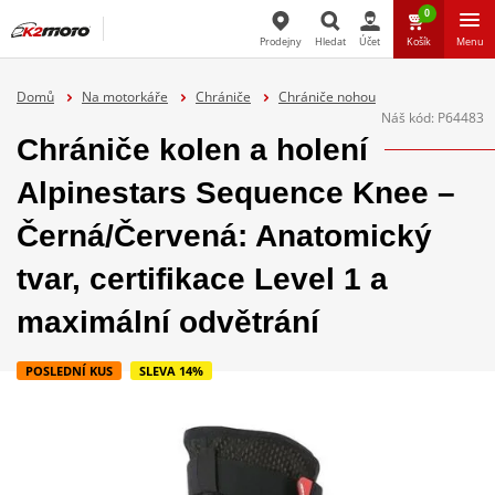
0
Prodejny
Hledat
Účet
Košík
Menu
Hledat
Domů
Na motorkáře
Chrániče
Chrániče nohou
Náš kód:
P64483
Chrániče kolen a holení
Alpinestars Sequence Knee –
Černá/Červená: Anatomický
tvar, certifikace Level 1 a
maximální odvětrání
POSLEDNÍ KUS
SLEVA 14%