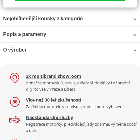
Nejoblíbenější kousky z kategorie
Popis a parametry
HONDA kšiltovka Elsinore
Kšiltovka BMW Spirit of GS
Trucker VINTAGE
Jsme autorizovaný
O výrobci
dealer značky Kawasaki
Sportovní čepice Kawasaki SPORTS
Vlastnosti:
2x multibrand showroom
9 značek motocyklů, servis, oblečení, doplňky i náhradní
Výroba motocyklů Kawasaki začala
před více než 50 roky
a první
Kolekce 2021
díly, to vše v Praze a Liberci
motocyklový motor byl navržen na základě zkušenostní z leteckých
Logo Kawasaki
motorů. Postupem času vzniklo několik motocyklových legend,
Více než 30 let zkušeností
které jistě znáte. A jak už i jejich samotné moto říká
"Let the good
Za řídítky motorek, v servisu i prodeji moto vybavení
times roll",
Kawasaki budou i nadále vyvíjet a vyrábět legendy,
Nadstandardní služby
480 Kč
690 Kč
které
obohatí náš motocyklový svět
. Je se na co těšit.
Více
Registrace motorky, předváděcí jízdy zdarma, výměna zboží
Skladem
Skladem
informací o značce
a další.