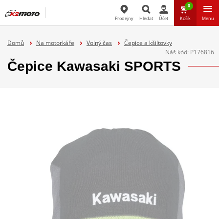
0
Prodejny
Hledat
Účet
Košík
Menu
Hledat
Domů
Na motorkáře
Volný čas
Čepice a kšiltovky
Náš kód:
P176816
Čepice Kawasaki SPORTS