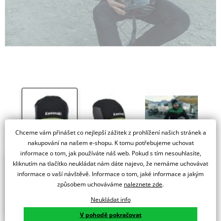
Chceme vám přinášet co nejlepší zážitek z prohlížení našich stránek a
nakupování na našem e-shopu. K tomu potřebujeme uchovat
informace o tom, jak používáte náš web. Pokud s tím nesouhlasíte,
kliknutím na tlačítko neukládat nám dáte najevo, že nemáme uchovávat
Prodej byl ukončen
informace o vaší návštěvě. Informace o tom, jaké informace a jakým
způsobem uchováváme
naleznete zde
.
Vyberte si alternativu
Neukládat info
V pohodě pokračovat