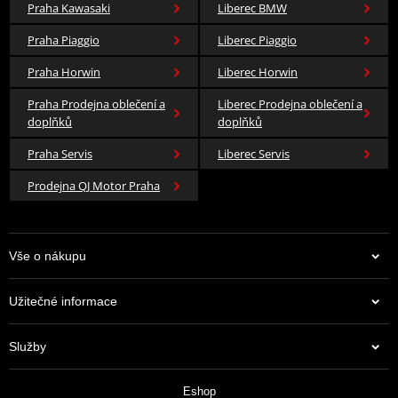
Barva
zelená
Praha Kawasaki
Liberec BMW
Praha Piaggio
Liberec Piaggio
Praha Horwin
Liberec Horwin
Praha Prodejna oblečení a
Liberec Prodejna oblečení a
doplňků
doplňků
Praha Servis
Liberec Servis
Prodejna QJ Motor Praha
Vše o nákupu
Užitečné informace
Služby
Eshop