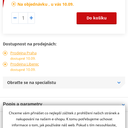
Na objednávku , u vás 10.09.
Do košíku
Dostupnost na prodejnách:
Prodejna Praha
dostupné 10.09.
Prodejna Liberec
dostupné 10.09.
Obraťte se na specialistu
Popis a parametry
Chceme vám přinášet co nejlepší zážitek z prohlížení našich stránek a
Jsme autorizovaný
O výrobci
dealer značky GOLDfren
nakupování na našem e-shopu. K tomu potřebujeme uchovat
informace o tom, jak používáte náš web. Pokud s tím nesouhlasíte,