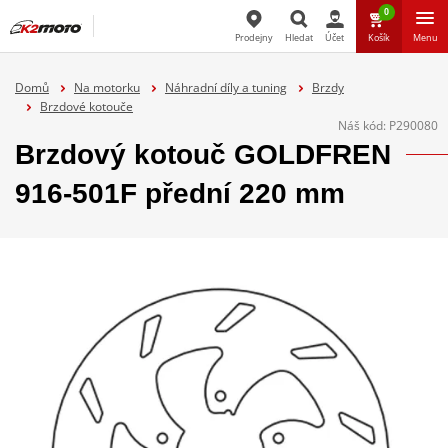
0
Prodejny
Hledat
Účet
Košík
Menu
Hledat
Domů
Na motorku
Náhradní díly a tuning
Brzdy
Brzdové kotouče
Náš kód:
P290080
Brzdový kotouč GOLDFREN
916-501F přední 220 mm