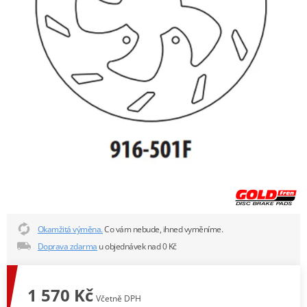
Okamžitá výměna.
Co vám nebude, ihned vyměníme.
Doprava zdarma
u objednávek nad 0 Kč
1 570 Kč
Včetně DPH