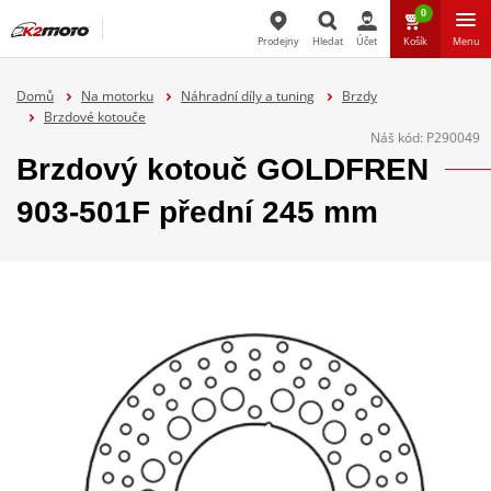
0
Prodejny
Hledat
Účet
Košík
Menu
Hledat
Domů
Na motorku
Náhradní díly a tuning
Brzdy
Brzdové kotouče
Náš kód:
P290049
Brzdový kotouč GOLDFREN
903-501F přední 245 mm