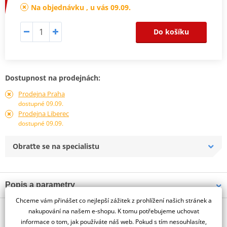
Na objednávku , u vás 09.09.
Do košíku
Dostupnost na prodejnách:
Prodejna Praha
dostupné 09.09.
Prodejna Liberec
dostupné 09.09.
Obraťte se na specialistu
Popis a parametry
Chceme vám přinášet co nejlepší zážitek z prohlížení našich stránek a
Jsme autorizovaný
O výrobci
dealer značky GOLDfren
nakupování na našem e-shopu. K tomu potřebujeme uchovat
informace o tom, jak používáte náš web. Pokud s tím nesouhlasíte,