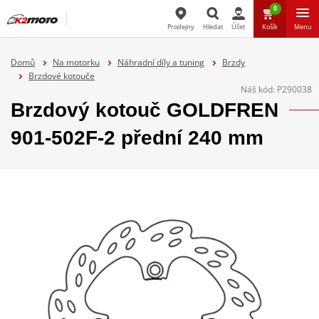
0
Prodejny
Hledat
Účet
Košík
Menu
Hledat
Domů
Na motorku
Náhradní díly a tuning
Brzdy
Brzdové kotouče
Náš kód:
P290038
Brzdový kotouč GOLDFREN
901-502F-2 přední 240 mm