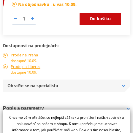
Na objednávku , u vás 10.09.
Do košíku
Dostupnost na prodejnách:
Prodejna Praha
dostupné 10.09.
Prodejna Liberec
dostupné 10.09.
Obraťte se na specialistu
Popis a parametry
Chceme vám přinášet co nejlepší zážitek z prohlížení našich stránek a
Jsme autorizovaný
O výrobci
dealer značky GOLDfren
nakupování na našem e-shopu. K tomu potřebujeme uchovat
informace o tom, jak používáte náš web. Pokud s tím nesouhlasíte,